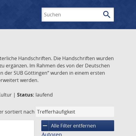
search
Suchen
lterliche Handschriften. Die Handschriften wurden
k zu ergänzen. Im Rahmen des von der Deutschen
ften der SUB Göttingen“ wurden in einem ersten
 erweitert werden.
Kultur |
Status:
laufend
er
sortiert nach
remove
Alle Filter entfernen
Autoren