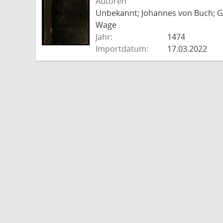
Autoren
Unbekannt; Johannes von Buch; Go
Wage
Jahr:
1474
Importdatum:
17.03.2022