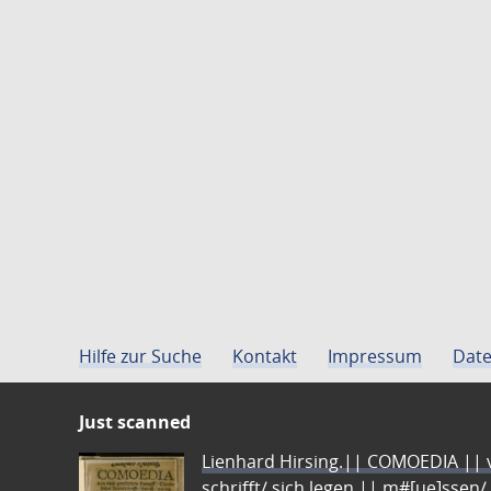
Hilfe zur Suche
Kontakt
Impressum
Date
Just scanned
Lienhard Hirsing.|| COMOEDIA || vo
schrifft/ sich legen || m#[ue]ssen/