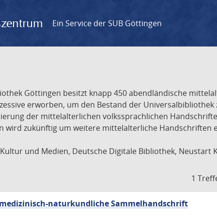
gszentrum
Ein Service der SUB Göttingen
liothek Göttingen besitzt knapp 450 abendländische mittela
ukzessive erworben, um den Bestand der Universalbibliothe
lisierung der mittelalterlichen volkssprachlichen Handschri
ion wird zukünftig um weitere mittelalterliche Handschriften
ultur und Medien, Deutsche Digitale Bibliothek, Neustart 
1 Treff
sch-medizinisch-naturkundliche Sammelhandschrift