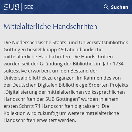
search
Suchen
GDZ
Mittelalterliche Handschriften
Die Niedersächsische Staats- und Universitätsbibliothek
Göttingen besitzt knapp 450 abendländische
mittelalterliche Handschriften. Die Handschriften
wurden seit der Gründung der Bibliothek im Jahr 1734
sukzessive erworben, um den Bestand der
Universalbibliothek zu ergänzen. Im Rahmen des von
der Deutschen Digitalen Bibliothek geförderten Projekts
„Digitalisierung der mittelalterlichen volkssprachlichen
Handschriften der SUB Göttingen“ wurden in einem
ersten Schritt 74 Handschriften digitalisiert. Die
Kollektion wird zukünftig um weitere mittelalterliche
Handschriften erweitert werden.