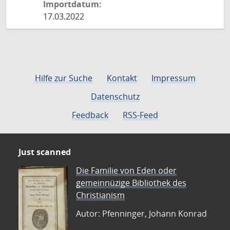
Importdatum:
17.03.2022
Hilfe zur Suche
Kontakt
Impressum
Datenschutz
Feedback
RSS-Feed
Just scanned
Die Familie von Eden oder
gemeinnüzige Bibliothek des
Christianism
Autor: Pfenninger, Johann Konrad