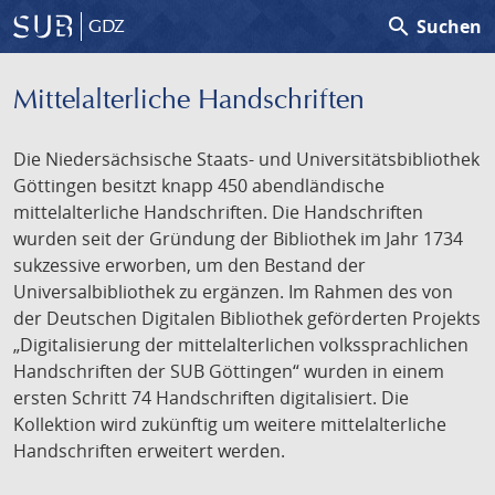
search
Suchen
GDZ
Mittelalterliche Handschriften
Die Niedersächsische Staats- und Universitätsbibliothek
Göttingen besitzt knapp 450 abendländische
mittelalterliche Handschriften. Die Handschriften
wurden seit der Gründung der Bibliothek im Jahr 1734
sukzessive erworben, um den Bestand der
Universalbibliothek zu ergänzen. Im Rahmen des von
der Deutschen Digitalen Bibliothek geförderten Projekts
„Digitalisierung der mittelalterlichen volkssprachlichen
Handschriften der SUB Göttingen“ wurden in einem
ersten Schritt 74 Handschriften digitalisiert. Die
Kollektion wird zukünftig um weitere mittelalterliche
Handschriften erweitert werden.