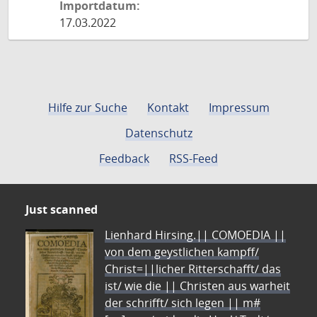
Importdatum:
17.03.2022
Hilfe zur Suche
Kontakt
Impressum
Datenschutz
Feedback
RSS-Feed
Just scanned
Lienhard Hirsing.|| COMOEDIA ||
von dem geystlichen kampff/
Christ=||licher Ritterschafft/ das
ist/ wie die || Christen aus warheit
der schrifft/ sich legen || m#