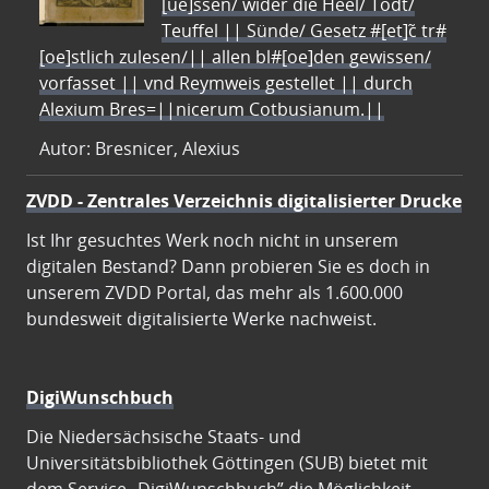
[ue]ssen/ wider die Heel/ Todt/
Teuffel || Sünde/ Gesetz #[et]c̃ tr#
[oe]stlich zulesen/|| allen bl#[oe]den gewissen/
vorfasset || vnd Reymweis gestellet || durch
Alexium Bres=||nicerum Cotbusianum.||
Autor: Bresnicer, Alexius
ZVDD - Zentrales Verzeichnis digitalisierter Drucke
Ist Ihr gesuchtes Werk noch nicht in unserem
digitalen Bestand? Dann probieren Sie es doch in
unserem ZVDD Portal, das mehr als 1.600.000
bundesweit digitalisierte Werke nachweist.
DigiWunschbuch
Die Niedersächsische Staats- und
Universitätsbibliothek Göttingen (SUB) bietet mit