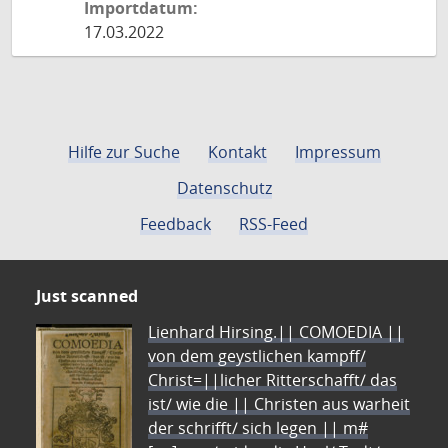
Importdatum:
17.03.2022
Hilfe zur Suche
Kontakt
Impressum
Datenschutz
Feedback
RSS-Feed
Just scanned
Lienhard Hirsing.|| COMOEDIA ||
von dem geystlichen kampff/
Christ=||licher Ritterschafft/ das
ist/ wie die || Christen aus warheit
der schrifft/ sich legen || m#