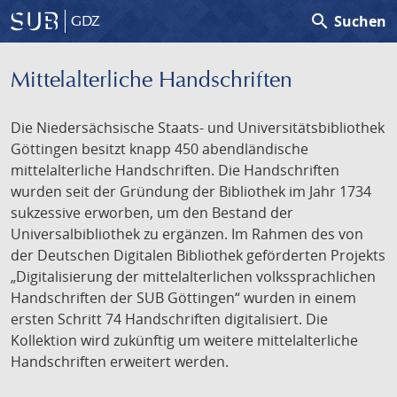
search
Suchen
GDZ
Mittelalterliche Handschriften
Die Niedersächsische Staats- und Universitätsbibliothek
Göttingen besitzt knapp 450 abendländische
mittelalterliche Handschriften. Die Handschriften
wurden seit der Gründung der Bibliothek im Jahr 1734
sukzessive erworben, um den Bestand der
Universalbibliothek zu ergänzen. Im Rahmen des von
der Deutschen Digitalen Bibliothek geförderten Projekts
„Digitalisierung der mittelalterlichen volkssprachlichen
Handschriften der SUB Göttingen“ wurden in einem
ersten Schritt 74 Handschriften digitalisiert. Die
Kollektion wird zukünftig um weitere mittelalterliche
Handschriften erweitert werden.