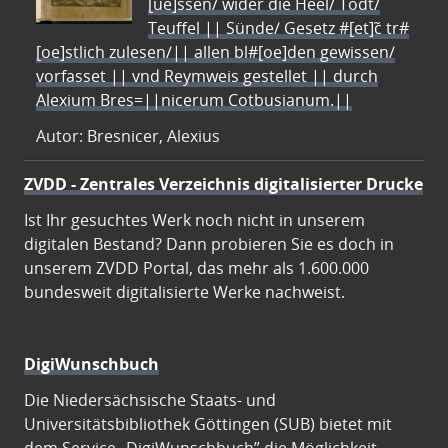
[ue]ssen/ wider die Heel/ Todt/
Teuffel || Sünde/ Gesetz #[et]c̃ tr#
[oe]stlich zulesen/|| allen bl#[oe]den gewissen/
vorfasset || vnd Reymweis gestellet || durch
Alexium Bres=||nicerum Cotbusianum.||
Autor: Bresnicer, Alexius
ZVDD - Zentrales Verzeichnis digitalisierter Drucke
Ist Ihr gesuchtes Werk noch nicht in unserem
digitalen Bestand? Dann probieren Sie es doch in
unserem ZVDD Portal, das mehr als 1.600.000
bundesweit digitalisierte Werke nachweist.
DigiWunschbuch
Die Niedersächsische Staats- und
Universitätsbibliothek Göttingen (SUB) bietet mit