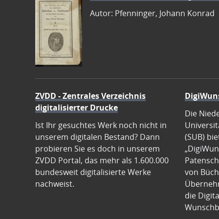
Autor: Pfenninger, Johann Konrad
ZVDD - Zentrales Verzeichnis
DigiWun
digitalisierter Drucke
Die Nied
Ist Ihr gesuchtes Werk noch nicht in
Universit
unserem digitalen Bestand? Dann
(SUB) bie
probieren Sie es doch in unserem
„DigiWun
ZVDD Portal, das mehr als 1.600.000
Patenscha
bundesweit digitalisierte Werke
von Büch
nachweist.
Übernehm
die Digit
Wunschb