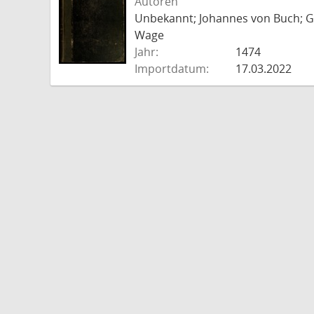
Autoren
Unbekannt; Johannes von Buch; Go
Wage
Jahr:
1474
Importdatum:
17.03.2022