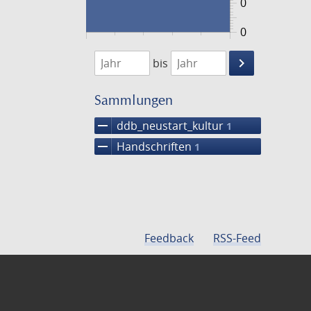
0
0
1474
1475
keyboard_arrow_right
bis
Suche
einschränke
Sammlungen
remove
ddb_neustart_kultur
1
remove
Handschriften
1
Feedback
RSS-Feed