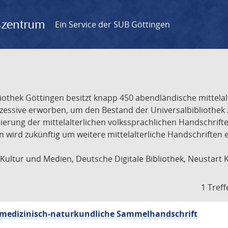
gszentrum
Ein Service der SUB Göttingen
liothek Göttingen besitzt knapp 450 abendländische mittela
ukzessive erworben, um den Bestand der Universalbibliothe
lisierung der mittelalterlichen volkssprachlichen Handschri
ion wird zukünftig um weitere mittelalterliche Handschriften
ultur und Medien, Deutsche Digitale Bibliothek, Neustart 
1 Treff
sch-medizinisch-naturkundliche Sammelhandschrift