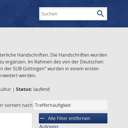
search
Suchen
lterliche Handschriften. Die Handschriften wurden
k zu ergänzen. Im Rahmen des von der Deutschen
ften der SUB Göttingen“ wurden in einem ersten
 erweitert werden.
Kultur |
Status:
laufend
er
sortiert nach
remove
Alle Filter entfernen
Autoren