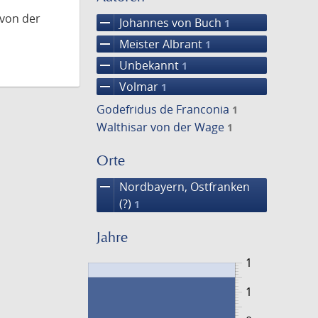
 von der
remove
Johannes von Buch
1
remove
Meister Albrant
1
remove
Unbekannt
1
remove
Volmar
1
Godefridus de Franconia
1
Walthisar von der Wage
1
Orte
remove
Nordbayern, Ostfranken
(?)
1
Jahre
1
1