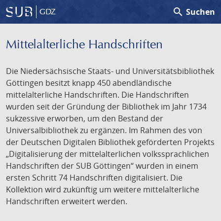
search
Suchen
GDZ
Mittelalterliche Handschriften
Die Niedersächsische Staats- und Universitätsbibliothek
Göttingen besitzt knapp 450 abendländische
mittelalterliche Handschriften. Die Handschriften
wurden seit der Gründung der Bibliothek im Jahr 1734
sukzessive erworben, um den Bestand der
Universalbibliothek zu ergänzen. Im Rahmen des von
der Deutschen Digitalen Bibliothek geförderten Projekts
„Digitalisierung der mittelalterlichen volkssprachlichen
Handschriften der SUB Göttingen“ wurden in einem
ersten Schritt 74 Handschriften digitalisiert. Die
Kollektion wird zukünftig um weitere mittelalterliche
Handschriften erweitert werden.