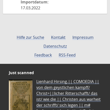
Importdatum:
17.03.2022
Hilfe zur Suche
Kontakt
Impressum
Datenschutz
Feedback
RSS-Feed
Just scanned
Lienhard Hirsing.|| COMOEDIA ||
von dem geystlichen kampff/
Christ=||licher Ritterschafft/ das
ist/ wie die || Christen aus warheit
der schrifft/ sich legen || m#