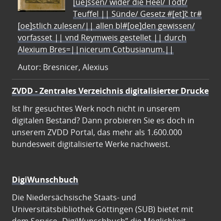
[ue]ssen/ wider die Heel/ Todt/
Teuffel || Sünde/ Gesetz #[et]c̃ tr#
[oe]stlich zulesen/|| allen bl#[oe]den gewissen/
vorfasset || vnd Reymweis gestellet || durch
Alexium Bres=||nicerum Cotbusianum.||
Autor: Bresnicer, Alexius
ZVDD - Zentrales Verzeichnis digitalisierter Drucke
Ist Ihr gesuchtes Werk noch nicht in unserem
digitalen Bestand? Dann probieren Sie es doch in
unserem ZVDD Portal, das mehr als 1.600.000
bundesweit digitalisierte Werke nachweist.
DigiWunschbuch
Die Niedersächsische Staats- und
Universitätsbibliothek Göttingen (SUB) bietet mit