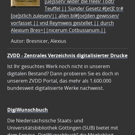
[ue]ssen/ wider die Heel/ Todt/
Teuffel || Sünde/ Gesetz #[et]c̃ tr#
[oe]stlich zulesen/|| allen bl#[oe]den gewissen/
vorfasset || vnd Reymweis gestellet || durch
Alexium Bres=||nicerum Cotbusianum.||
Autor: Bresnicer, Alexius
ZVDD - Zentrales Verzeichnis digitalisierter Drucke
Ist Ihr gesuchtes Werk noch nicht in unserem
digitalen Bestand? Dann probieren Sie es doch in
unserem ZVDD Portal, das mehr als 1.600.000
bundesweit digitalisierte Werke nachweist.
DigiWunschbuch
Die Niedersächsische Staats- und
Universitätsbibliothek Göttingen (SUB) bietet mit