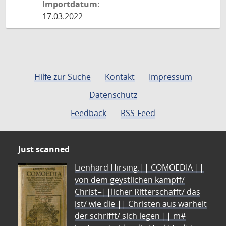
Importdatum:
17.03.2022
Hilfe zur Suche
Kontakt
Impressum
Datenschutz
Feedback
RSS-Feed
Just scanned
Lienhard Hirsing.|| COMOEDIA ||
von dem geystlichen kampff/
Christ=||licher Ritterschafft/ das
ist/ wie die || Christen aus warheit
der schrifft/ sich legen || m#