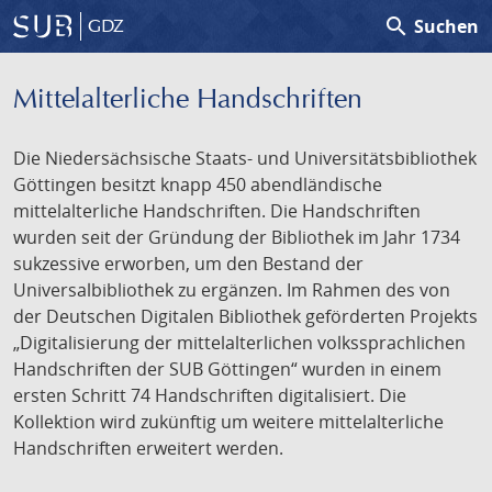
search
Suchen
GDZ
Mittelalterliche Handschriften
Die Niedersächsische Staats- und Universitätsbibliothek
Göttingen besitzt knapp 450 abendländische
mittelalterliche Handschriften. Die Handschriften
wurden seit der Gründung der Bibliothek im Jahr 1734
sukzessive erworben, um den Bestand der
Universalbibliothek zu ergänzen. Im Rahmen des von
der Deutschen Digitalen Bibliothek geförderten Projekts
„Digitalisierung der mittelalterlichen volkssprachlichen
Handschriften der SUB Göttingen“ wurden in einem
ersten Schritt 74 Handschriften digitalisiert. Die
Kollektion wird zukünftig um weitere mittelalterliche
Handschriften erweitert werden.