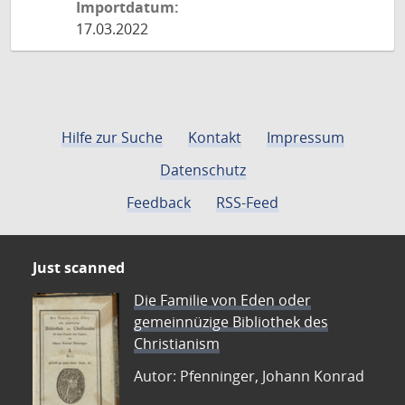
Importdatum:
17.03.2022
Hilfe zur Suche
Kontakt
Impressum
Datenschutz
Feedback
RSS-Feed
Just scanned
Die Familie von Eden oder
gemeinnüzige Bibliothek des
Christianism
Autor: Pfenninger, Johann Konrad