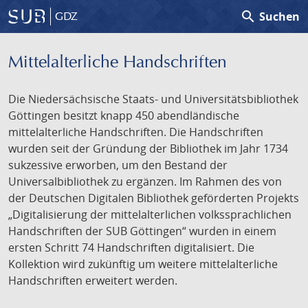
search
Suchen
GDZ
Mittelalterliche Handschriften
Die Niedersächsische Staats- und Universitätsbibliothek
Göttingen besitzt knapp 450 abendländische
mittelalterliche Handschriften. Die Handschriften
wurden seit der Gründung der Bibliothek im Jahr 1734
sukzessive erworben, um den Bestand der
Universalbibliothek zu ergänzen. Im Rahmen des von
der Deutschen Digitalen Bibliothek geförderten Projekts
„Digitalisierung der mittelalterlichen volkssprachlichen
Handschriften der SUB Göttingen“ wurden in einem
ersten Schritt 74 Handschriften digitalisiert. Die
Kollektion wird zukünftig um weitere mittelalterliche
Handschriften erweitert werden.