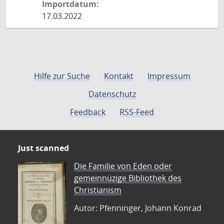
Importdatum:
17.03.2022
Hilfe zur Suche
Kontakt
Impressum
Datenschutz
Feedback
RSS-Feed
Just scanned
Die Familie von Eden oder
gemeinnüzige Bibliothek des
Christianism
Autor: Pfenninger, Johann Konrad