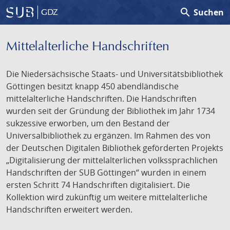
search
Suchen
GDZ
Mittelalterliche Handschriften
Die Niedersächsische Staats- und Universitätsbibliothek
Göttingen besitzt knapp 450 abendländische
mittelalterliche Handschriften. Die Handschriften
wurden seit der Gründung der Bibliothek im Jahr 1734
sukzessive erworben, um den Bestand der
Universalbibliothek zu ergänzen. Im Rahmen des von
der Deutschen Digitalen Bibliothek geförderten Projekts
„Digitalisierung der mittelalterlichen volkssprachlichen
Handschriften der SUB Göttingen“ wurden in einem
ersten Schritt 74 Handschriften digitalisiert. Die
Kollektion wird zukünftig um weitere mittelalterliche
Handschriften erweitert werden.