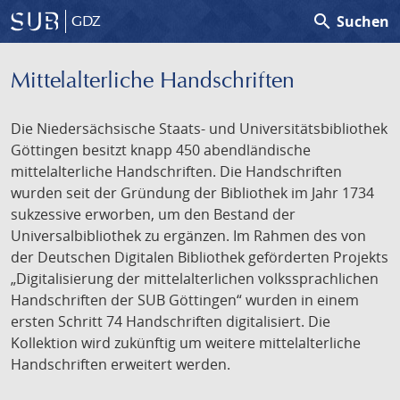
search
Suchen
GDZ
Mittelalterliche Handschriften
Die Niedersächsische Staats- und Universitätsbibliothek
Göttingen besitzt knapp 450 abendländische
mittelalterliche Handschriften. Die Handschriften
wurden seit der Gründung der Bibliothek im Jahr 1734
sukzessive erworben, um den Bestand der
Universalbibliothek zu ergänzen. Im Rahmen des von
der Deutschen Digitalen Bibliothek geförderten Projekts
„Digitalisierung der mittelalterlichen volkssprachlichen
Handschriften der SUB Göttingen“ wurden in einem
ersten Schritt 74 Handschriften digitalisiert. Die
Kollektion wird zukünftig um weitere mittelalterliche
Handschriften erweitert werden.