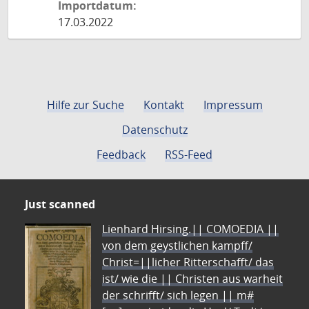
Importdatum:
17.03.2022
Hilfe zur Suche
Kontakt
Impressum
Datenschutz
Feedback
RSS-Feed
Just scanned
Lienhard Hirsing.|| COMOEDIA ||
von dem geystlichen kampff/
Christ=||licher Ritterschafft/ das
ist/ wie die || Christen aus warheit
der schrifft/ sich legen || m#