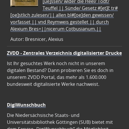
[ue]ssen/ wider die Heel/ Todt/
Teuffel || Sünde/ Gesetz #[et]c̃ tr#
[oe]stlich zulesen/|| allen bl#[oe]den gewissen/
vorfasset || vnd Reymweis gestellet || durch
Alexium Bres=||nicerum Cotbusianum.||
Autor: Bresnicer, Alexius
ZVDD - Zentrales Verzeichnis digitalisierter Drucke
Ist Ihr gesuchtes Werk noch nicht in unserem
digitalen Bestand? Dann probieren Sie es doch in
unserem ZVDD Portal, das mehr als 1.600.000
bundesweit digitalisierte Werke nachweist.
DigiWunschbuch
Die Niedersächsische Staats- und
Universitätsbibliothek Göttingen (SUB) bietet mit