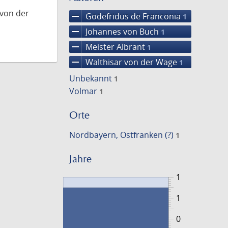
 von der
remove
Godefridus de Franconia
1
remove
Johannes von Buch
1
remove
Meister Albrant
1
remove
Walthisar von der Wage
1
Unbekannt
1
Volmar
1
Orte
Nordbayern, Ostfranken (?)
1
Jahre
1
1
0