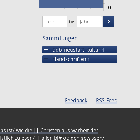
0
1474
1475
keyboard_arrow_right
bis
Suche
einschränke
Sammlungen
remove
ddb_neustart_kultur
1
remove
Handschriften
1
Feedback
RSS-Feed
s ist/ wie die || Christen aus warheit der
e]stlich zulesen/|| allen bl#[oe]den gewissen/