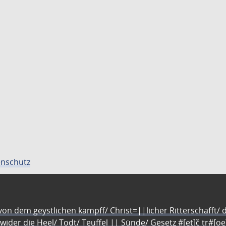
nschutz
n dem geystlichen kampff/ Christ=||licher Ritterschafft/ da
 wider die Heel/ Todt/ Teuffel || Sünde/ Gesetz #[et]c̃ tr#[o