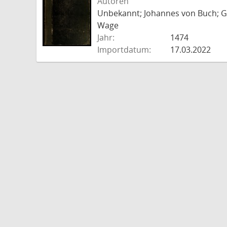
Autoren
Unbekannt; Johannes von Buch; Go
Wage
Jahr:
1474
Importdatum:
17.03.2022