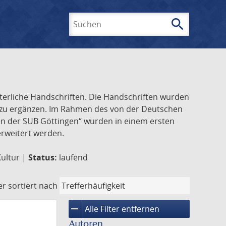
search
Suchen
lterliche Handschriften. Die Handschriften wurden
k zu ergänzen. Im Rahmen des von der Deutschen
ften der SUB Göttingen“ wurden in einem ersten
 erweitert werden.
Kultur |
Status:
laufend
er
sortiert nach
remove
Alle Filter entfernen
Autoren