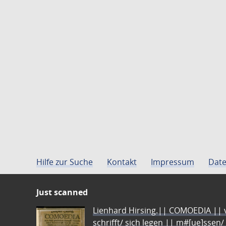
Hilfe zur Suche
Kontakt
Impressum
Date
Just scanned
Lienhard Hirsing.|| COMOEDIA || vo
schrifft/ sich legen || m#[ue]ssen/