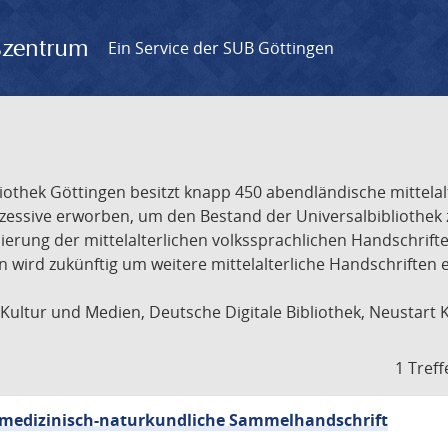
gszentrum
Ein Service der SUB Göttingen
liothek Göttingen besitzt knapp 450 abendländische mittela
ukzessive erworben, um den Bestand der Universalbibliothe
lisierung der mittelalterlichen volkssprachlichen Handschri
ion wird zukünftig um weitere mittelalterliche Handschriften
ultur und Medien, Deutsche Digitale Bibliothek, Neustart 
1 Treff
sch-medizinisch-naturkundliche Sammelhandschrift