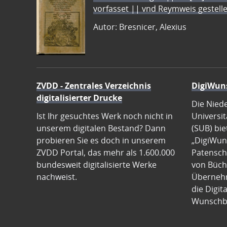
vorfasset || vnd Reymweis gestel
Autor: Bresnicer, Alexius
ZVDD - Zentrales Verzeichnis
DigiWun
digitalisierter Drucke
Die Nied
Ist Ihr gesuchtes Werk noch nicht in
Universit
unserem digitalen Bestand? Dann
(SUB) bie
probieren Sie es doch in unserem
„DigiWun
ZVDD Portal, das mehr als 1.600.000
Patenscha
bundesweit digitalisierte Werke
von Büch
nachweist.
Übernehm
die Digit
Wunschb