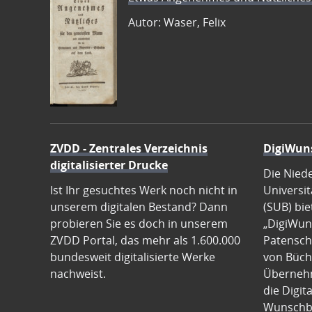
Autor: Waser, Felix
ZVDD - Zentrales Verzeichnis
DigiWun
digitalisierter Drucke
Die Nied
Ist Ihr gesuchtes Werk noch nicht in
Universit
unserem digitalen Bestand? Dann
(SUB) bie
probieren Sie es doch in unserem
„DigiWun
ZVDD Portal, das mehr als 1.600.000
Patenscha
bundesweit digitalisierte Werke
von Büch
nachweist.
Übernehm
die Digit
Wunschb