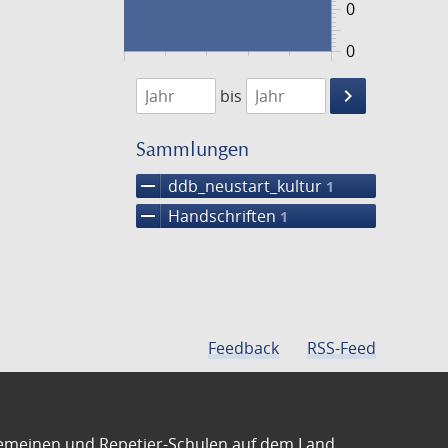
0
0
1474
1475
keyboard_arrow_right
bis
Suche
einschränke
Sammlungen
remove
ddb_neustart_kultur
1
remove
Handschriften
1
Feedback
RSS-Feed
emeinen und Repetier-Schulen auf dem Land