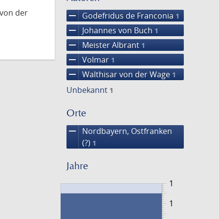
 von der
remove
Godefridus de Franconia
1
remove
Johannes von Buch
1
remove
Meister Albrant
1
remove
Volmar
1
remove
Walthisar von der Wage
1
Unbekannt
1
Orte
remove
Nordbayern, Ostfranken
(?)
1
Jahre
1
1