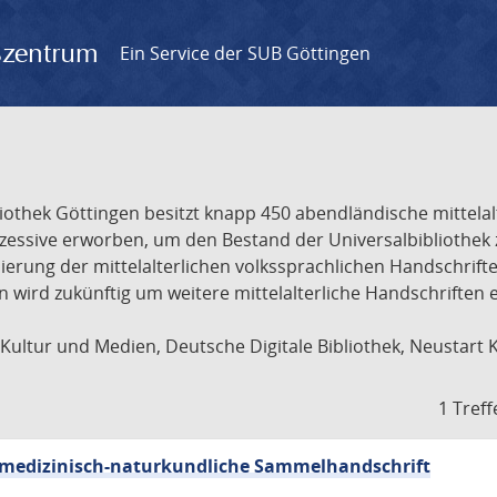
gszentrum
Ein Service der SUB Göttingen
liothek Göttingen besitzt knapp 450 abendländische mittela
ukzessive erworben, um den Bestand der Universalbibliothe
lisierung der mittelalterlichen volkssprachlichen Handschri
ion wird zukünftig um weitere mittelalterliche Handschriften
ultur und Medien, Deutsche Digitale Bibliothek, Neustart 
1 Treff
sch-medizinisch-naturkundliche Sammelhandschrift