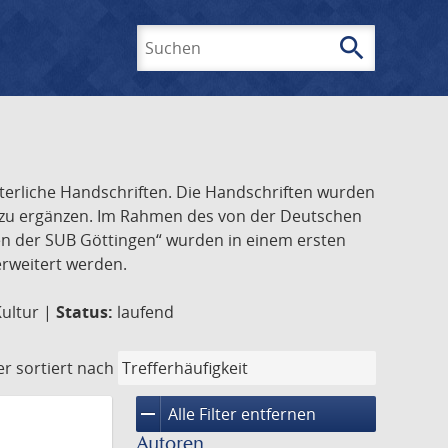
search
Suchen
lterliche Handschriften. Die Handschriften wurden
k zu ergänzen. Im Rahmen des von der Deutschen
ften der SUB Göttingen“ wurden in einem ersten
 erweitert werden.
Kultur |
Status:
laufend
er
sortiert nach
remove
Alle Filter entfernen
Autoren