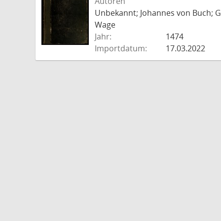
Autoren
Unbekannt; Johannes von Buch; Go
Wage
Jahr:
1474
Importdatum:
17.03.2022