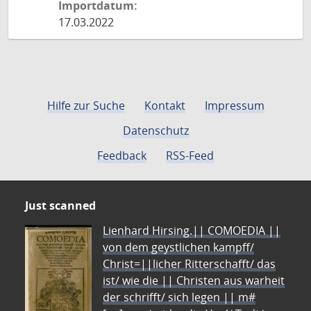
Importdatum:
17.03.2022
Hilfe zur Suche
Kontakt
Impressum
Datenschutz
Feedback
RSS-Feed
Just scanned
Lienhard Hirsing.|| COMOEDIA ||
von dem geystlichen kampff/
Christ=||licher Ritterschafft/ das
ist/ wie die || Christen aus warheit
der schrifft/ sich legen || m#