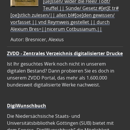
[ue]ssen/ wider die Heel/ Todt/
Teuffel || Sünde/ Gesetz #[et]c̃ tr#
[oe]stlich zulesen/|| allen bl#[oe]den gewissen/
vorfasset || vnd Reymweis gestellet || durch
Alexium Bres=||nicerum Cotbusianum.||
Autor: Bresnicer, Alexius
ZVDD - Zentrales Verzeichnis digitalisierter Drucke
Ist Ihr gesuchtes Werk noch nicht in unserem
digitalen Bestand? Dann probieren Sie es doch in
unserem ZVDD Portal, das mehr als 1.600.000
bundesweit digitalisierte Werke nachweist.
DigiWunschbuch
Die Niedersächsische Staats- und
Universitätsbibliothek Göttingen (SUB) bietet mit