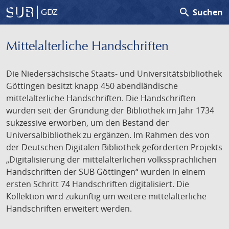
search
Suchen
GDZ
Mittelalterliche Handschriften
Die Niedersächsische Staats- und Universitätsbibliothek
Göttingen besitzt knapp 450 abendländische
mittelalterliche Handschriften. Die Handschriften
wurden seit der Gründung der Bibliothek im Jahr 1734
sukzessive erworben, um den Bestand der
Universalbibliothek zu ergänzen. Im Rahmen des von
der Deutschen Digitalen Bibliothek geförderten Projekts
„Digitalisierung der mittelalterlichen volkssprachlichen
Handschriften der SUB Göttingen“ wurden in einem
ersten Schritt 74 Handschriften digitalisiert. Die
Kollektion wird zukünftig um weitere mittelalterliche
Handschriften erweitert werden.