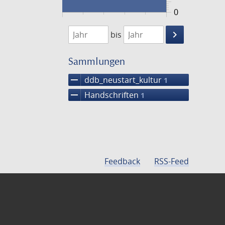
0
1474
1475
keyboard_arrow_right
bis
Suche
einschränke
Sammlungen
remove
ddb_neustart_kultur
1
remove
Handschriften
1
Feedback
RSS-Feed