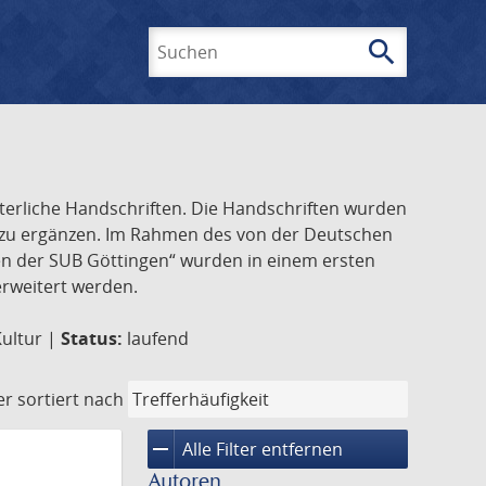
search
Suchen
lterliche Handschriften. Die Handschriften wurden
k zu ergänzen. Im Rahmen des von der Deutschen
ften der SUB Göttingen“ wurden in einem ersten
 erweitert werden.
Kultur |
Status:
laufend
er
sortiert nach
remove
Alle Filter entfernen
Autoren