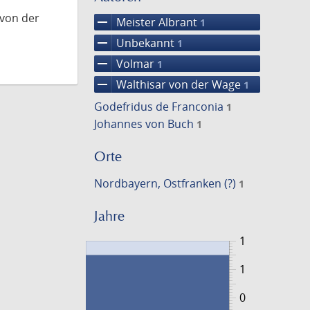
 von der
remove
Meister Albrant
1
remove
Unbekannt
1
remove
Volmar
1
remove
Walthisar von der Wage
1
Godefridus de Franconia
1
Johannes von Buch
1
Orte
Nordbayern, Ostfranken (?)
1
Jahre
1
1
0