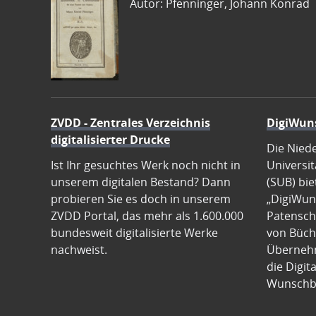
Autor: Pfenninger, Johann Konrad
ZVDD - Zentrales Verzeichnis
DigiWun
digitalisierter Drucke
Die Nied
Ist Ihr gesuchtes Werk noch nicht in
Universit
unserem digitalen Bestand? Dann
(SUB) bie
probieren Sie es doch in unserem
„DigiWun
ZVDD Portal, das mehr als 1.600.000
Patenscha
bundesweit digitalisierte Werke
von Büch
nachweist.
Übernehm
die Digit
Wunschb