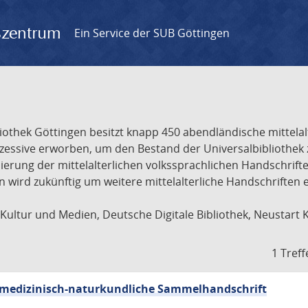
gszentrum
Ein Service der SUB Göttingen
liothek Göttingen besitzt knapp 450 abendländische mittela
ukzessive erworben, um den Bestand der Universalbibliothe
lisierung der mittelalterlichen volkssprachlichen Handschri
ion wird zukünftig um weitere mittelalterliche Handschriften
ultur und Medien, Deutsche Digitale Bibliothek, Neustart 
1 Treff
sch-medizinisch-naturkundliche Sammelhandschrift