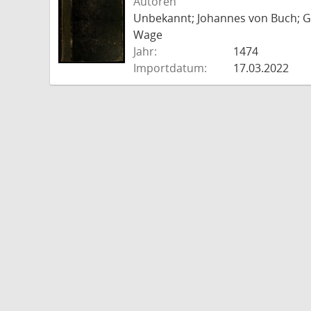
Autoren
Unbekannt; Johannes von Buch; Go
Wage
Jahr:
1474
Importdatum:
17.03.2022