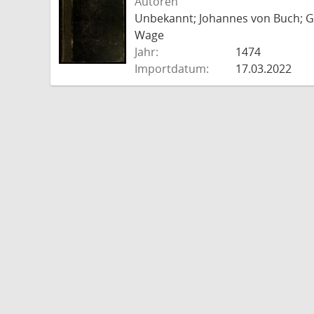
Autoren
Unbekannt; Johannes von Buch; Go
Wage
Jahr:
1474
Importdatum:
17.03.2022