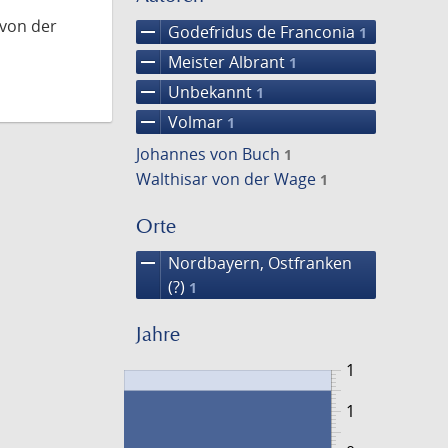
 von der
remove
Godefridus de Franconia
1
remove
Meister Albrant
1
remove
Unbekannt
1
remove
Volmar
1
Johannes von Buch
1
Walthisar von der Wage
1
Orte
remove
Nordbayern, Ostfranken
(?)
1
Jahre
1
1