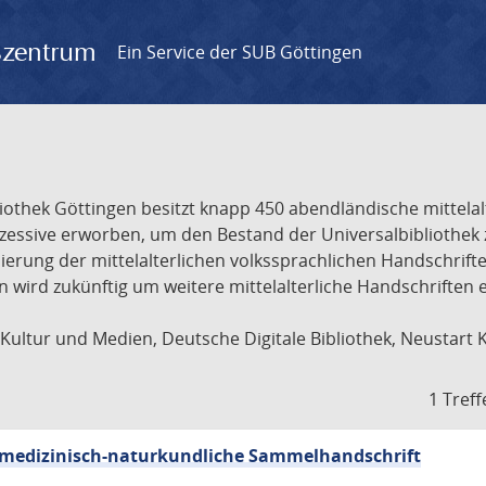
gszentrum
Ein Service der SUB Göttingen
liothek Göttingen besitzt knapp 450 abendländische mittela
ukzessive erworben, um den Bestand der Universalbibliothe
lisierung der mittelalterlichen volkssprachlichen Handschri
ion wird zukünftig um weitere mittelalterliche Handschriften
ultur und Medien, Deutsche Digitale Bibliothek, Neustart 
1 Treff
sch-medizinisch-naturkundliche Sammelhandschrift