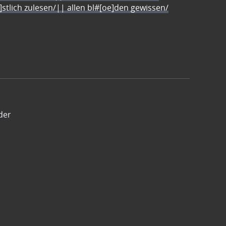
e]stlich zulesen/|| allen bl#[oe]den gewissen/
der