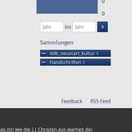
0
0
1474
1475
keyboard_arrow_right
bis
Suche
einschränke
Sammlungen
remove
ddb_neustart_kultur
1
remove
Handschriften
1
Feedback
RSS-Feed
s ist/ wie die || Christen aus warheit der