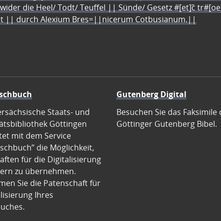
 wider die Heel/ Todt/ Teuffel || Sünde/ Gesetz #[et]c̃ tr#[o
let || durch Alexium Bres=||nicerum Cotbusianum.||
schbuch
Gutenberg Digital
ersächsische Staats- und
Besuchen Sie das Faksimile 
ätsbibliothek Göttingen
Göttinger Gutenberg Bibel.
tet mit dem Service
schbuch” die Möglichkeit,
ften für die Digitalisierung
ern zu übernehmen.
en Sie die Patenschaft für
alisierung Ihres
uches.