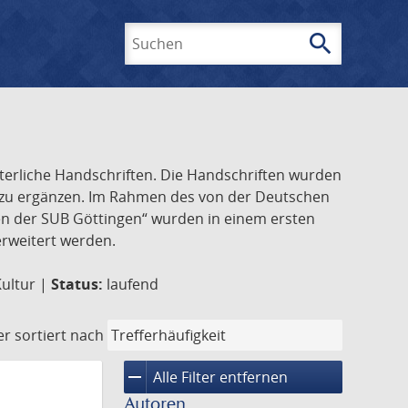
search
Suchen
lterliche Handschriften. Die Handschriften wurden
k zu ergänzen. Im Rahmen des von der Deutschen
ften der SUB Göttingen“ wurden in einem ersten
 erweitert werden.
Kultur |
Status:
laufend
er
sortiert nach
remove
Alle Filter entfernen
Autoren