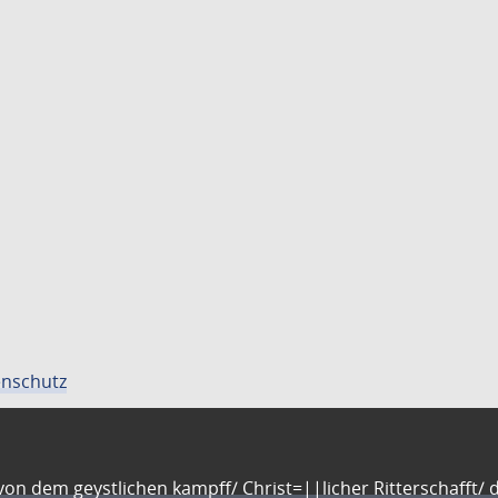
nschutz
n dem geystlichen kampff/ Christ=||licher Ritterschafft/ da