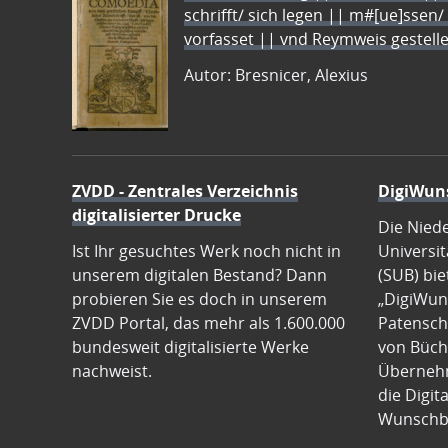
schrifft/ sich legen || m#[ue]ssen/
vorfasset || vnd Reymweis gestel
Autor: Bresnicer, Alexius
ZVDD - Zentrales Verzeichnis
DigiWun
digitalisierter Drucke
Die Nied
Ist Ihr gesuchtes Werk noch nicht in
Universit
unserem digitalen Bestand? Dann
(SUB) bie
probieren Sie es doch in unserem
„DigiWun
ZVDD Portal, das mehr als 1.600.000
Patenscha
bundesweit digitalisierte Werke
von Büch
nachweist.
Übernehm
die Digit
Wunschb