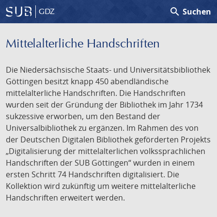
search
Suchen
GDZ
Mittelalterliche Handschriften
Die Niedersächsische Staats- und Universitätsbibliothek
Göttingen besitzt knapp 450 abendländische
mittelalterliche Handschriften. Die Handschriften
wurden seit der Gründung der Bibliothek im Jahr 1734
sukzessive erworben, um den Bestand der
Universalbibliothek zu ergänzen. Im Rahmen des von
der Deutschen Digitalen Bibliothek geförderten Projekts
„Digitalisierung der mittelalterlichen volkssprachlichen
Handschriften der SUB Göttingen“ wurden in einem
ersten Schritt 74 Handschriften digitalisiert. Die
Kollektion wird zukünftig um weitere mittelalterliche
Handschriften erweitert werden.