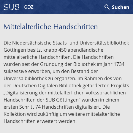
search
Suchen
GDZ
Mittelalterliche Handschriften
Die Niedersächsische Staats- und Universitätsbibliothek
Göttingen besitzt knapp 450 abendländische
mittelalterliche Handschriften. Die Handschriften
wurden seit der Gründung der Bibliothek im Jahr 1734
sukzessive erworben, um den Bestand der
Universalbibliothek zu ergänzen. Im Rahmen des von
der Deutschen Digitalen Bibliothek geförderten Projekts
„Digitalisierung der mittelalterlichen volkssprachlichen
Handschriften der SUB Göttingen“ wurden in einem
ersten Schritt 74 Handschriften digitalisiert. Die
Kollektion wird zukünftig um weitere mittelalterliche
Handschriften erweitert werden.