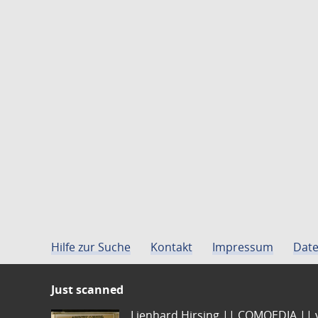
Hilfe zur Suche
Kontakt
Impressum
Date
Just scanned
Lienhard Hirsing.|| COMOEDIA || vo