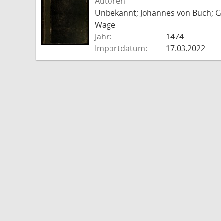
Autoren
Unbekannt; Johannes von Buch; Go
Wage
Jahr:
1474
Importdatum:
17.03.2022