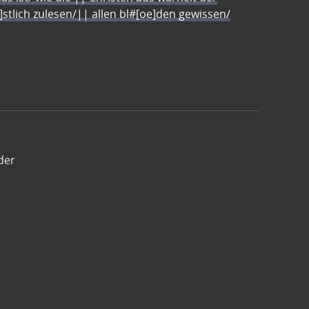
e]stlich zulesen/|| allen bl#[oe]den gewissen/
der