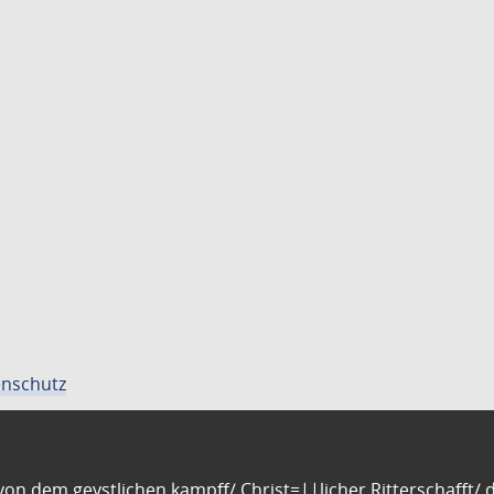
nschutz
n dem geystlichen kampff/ Christ=||licher Ritterschafft/ da