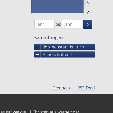
0
0
1474
1475
keyboard_arrow_right
bis
Suche
einschränke
Sammlungen
remove
ddb_neustart_kultur
1
remove
Handschriften
1
Feedback
RSS-Feed
s ist/ wie die || Christen aus warheit der