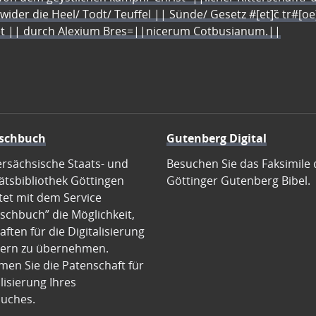
 wider die Heel/ Todt/ Teuffel || Sünde/ Gesetz #[et]c̃ tr#[o
let || durch Alexium Bres=||nicerum Cotbusianum.||
schbuch
Gutenberg Digital
ersächsische Staats- und
Besuchen Sie das Faksimile 
ätsbibliothek Göttingen
Göttinger Gutenberg Bibel.
tet mit dem Service
schbuch” die Möglichkeit,
ften für die Digitalisierung
ern zu übernehmen.
en Sie die Patenschaft für
alisierung Ihres
uches.