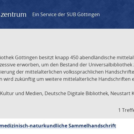
gszentrum
Ein Service der SUB Göttingen
liothek Göttingen besitzt knapp 450 abendländische mittela
ukzessive erworben, um den Bestand der Universalbibliothe
lisierung der mittelalterlichen volkssprachlichen Handschri
ion wird zukünftig um weitere mittelalterliche Handschriften
ultur und Medien, Deutsche Digitale Bibliothek, Neustart 
1 Treff
sch-medizinisch-naturkundliche Sammelhandschrift