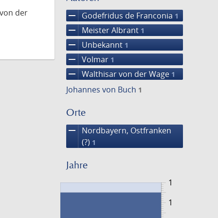
 von der
remove
Godefridus de Franconia
1
remove
Meister Albrant
1
remove
Unbekannt
1
remove
Volmar
1
remove
Walthisar von der Wage
1
Johannes von Buch
1
Orte
remove
Nordbayern, Ostfranken
(?)
1
Jahre
1
1