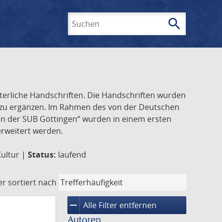
search
Suchen
lterliche Handschriften. Die Handschriften wurden
k zu ergänzen. Im Rahmen des von der Deutschen
ften der SUB Göttingen“ wurden in einem ersten
 erweitert werden.
Kultur |
Status:
laufend
er
sortiert nach
remove
Alle Filter entfernen
Autoren