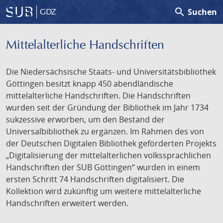
search
Suchen
GDZ
Mittelalterliche Handschriften
Die Niedersächsische Staats- und Universitätsbibliothek
Göttingen besitzt knapp 450 abendländische
mittelalterliche Handschriften. Die Handschriften
wurden seit der Gründung der Bibliothek im Jahr 1734
sukzessive erworben, um den Bestand der
Universalbibliothek zu ergänzen. Im Rahmen des von
der Deutschen Digitalen Bibliothek geförderten Projekts
„Digitalisierung der mittelalterlichen volkssprachlichen
Handschriften der SUB Göttingen“ wurden in einem
ersten Schritt 74 Handschriften digitalisiert. Die
Kollektion wird zukünftig um weitere mittelalterliche
Handschriften erweitert werden.