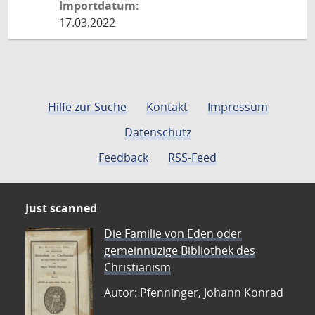
Importdatum:
17.03.2022
Hilfe zur Suche
Kontakt
Impressum
Datenschutz
Feedback
RSS-Feed
Just scanned
Die Familie von Eden oder
gemeinnüzige Bibliothek des
Christianism
Autor: Pfenninger, Johann Konrad