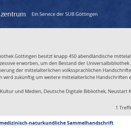
gszentrum
Ein Service der SUB Göttingen
liothek Göttingen besitzt knapp 450 abendländische mittela
ukzessive erworben, um den Bestand der Universalbibliothe
lisierung der mittelalterlichen volkssprachlichen Handschri
ion wird zukünftig um weitere mittelalterliche Handschriften
ultur und Medien, Deutsche Digitale Bibliothek, Neustart 
1 Treff
sch-medizinisch-naturkundliche Sammelhandschrift