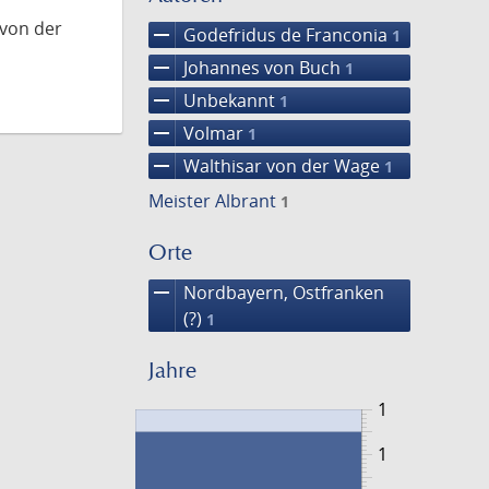
 von der
remove
Godefridus de Franconia
1
remove
Johannes von Buch
1
remove
Unbekannt
1
remove
Volmar
1
remove
Walthisar von der Wage
1
Meister Albrant
1
Orte
remove
Nordbayern, Ostfranken
(?)
1
Jahre
1
1