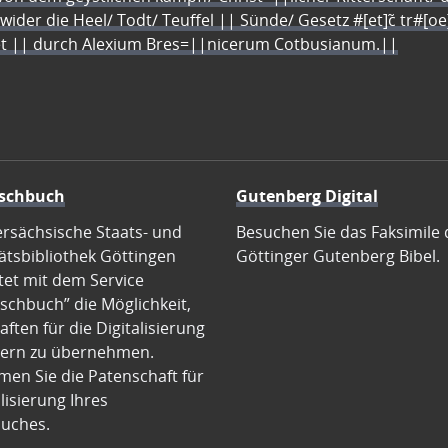
 wider die Heel/ Todt/ Teuffel || Sünde/ Gesetz #[et]c̃ tr#[o
let || durch Alexium Bres=||nicerum Cotbusianum.||
schbuch
Gutenberg Digital
ersächsische Staats- und
Besuchen Sie das Faksimile 
ätsbibliothek Göttingen
Göttinger Gutenberg Bibel.
tet mit dem Service
schbuch” die Möglichkeit,
ften für die Digitalisierung
ern zu übernehmen.
en Sie die Patenschaft für
alisierung Ihres
uches.