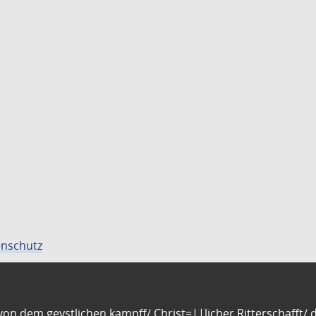
nschutz
n dem geystlichen kampff/ Christ=||licher Ritterschafft/ da