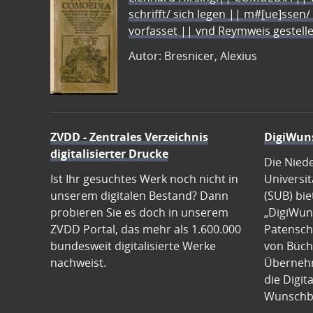
schrifft/ sich legen || m#[ue]ssen/
vorfasset || vnd Reymweis gestel
Autor: Bresnicer, Alexius
ZVDD - Zentrales Verzeichnis
DigiWun
digitalisierter Drucke
Die Nied
Ist Ihr gesuchtes Werk noch nicht in
Universit
unserem digitalen Bestand? Dann
(SUB) bie
probieren Sie es doch in unserem
„DigiWun
ZVDD Portal, das mehr als 1.600.000
Patenscha
bundesweit digitalisierte Werke
von Büch
nachweist.
Übernehm
die Digit
Wunschb