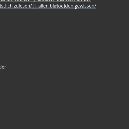
e]stlich zulesen/|| allen bl#[oe]den gewissen/
der