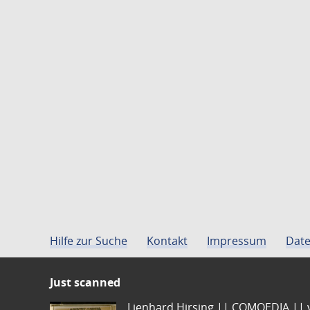
Hilfe zur Suche
Kontakt
Impressum
Date
Just scanned
Lienhard Hirsing.|| COMOEDIA || vo