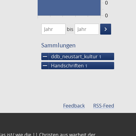
0
0
1474
1475
keyboard_arrow_right
bis
Suche
einschränke
Sammlungen
remove
ddb_neustart_kultur
1
remove
Handschriften
1
Feedback
RSS-Feed
s ist/ wie die || Christen aus warheit der