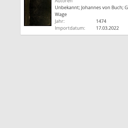
Autoren
Unbekannt; Johannes von Buch; Go
Wage
Jahr:
1474
Importdatum:
17.03.2022