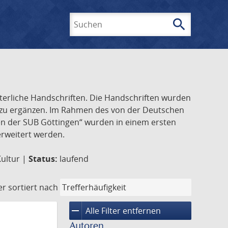
search
Suchen
lterliche Handschriften. Die Handschriften wurden
k zu ergänzen. Im Rahmen des von der Deutschen
ften der SUB Göttingen“ wurden in einem ersten
 erweitert werden.
Kultur |
Status:
laufend
er
sortiert nach
remove
Alle Filter entfernen
Autoren