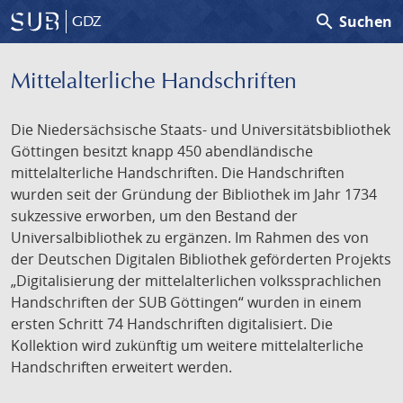
search
Suchen
GDZ
Mittelalterliche Handschriften
Die Niedersächsische Staats- und Universitätsbibliothek
Göttingen besitzt knapp 450 abendländische
mittelalterliche Handschriften. Die Handschriften
wurden seit der Gründung der Bibliothek im Jahr 1734
sukzessive erworben, um den Bestand der
Universalbibliothek zu ergänzen. Im Rahmen des von
der Deutschen Digitalen Bibliothek geförderten Projekts
„Digitalisierung der mittelalterlichen volkssprachlichen
Handschriften der SUB Göttingen“ wurden in einem
ersten Schritt 74 Handschriften digitalisiert. Die
Kollektion wird zukünftig um weitere mittelalterliche
Handschriften erweitert werden.