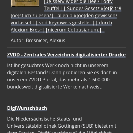
[ue]ssen/ wider die Heel/ Todt/
Teuffel || Sünde/ Gesetz #[et]c̃ tr#
[oe]stlich zulesen/|| allen bl#[oe]den gewissen/
vorfasset || vnd Reymweis gestellet || durch
Alexium Bres=||nicerum Cotbusianum.||
Autor: Bresnicer, Alexius
ZVDD - Zentrales Verzeichnis digitalisierter Drucke
Ist Ihr gesuchtes Werk noch nicht in unserem
digitalen Bestand? Dann probieren Sie es doch in
unserem ZVDD Portal, das mehr als 1.600.000
bundesweit digitalisierte Werke nachweist.
DigiWunschbuch
Die Niedersächsische Staats- und
Universitätsbibliothek Göttingen (SUB) bietet mit