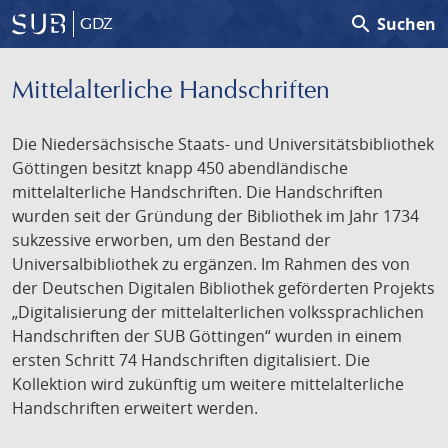
search
Suchen
GDZ
Mittelalterliche Handschriften
Die Niedersächsische Staats- und Universitätsbibliothek
Göttingen besitzt knapp 450 abendländische
mittelalterliche Handschriften. Die Handschriften
wurden seit der Gründung der Bibliothek im Jahr 1734
sukzessive erworben, um den Bestand der
Universalbibliothek zu ergänzen. Im Rahmen des von
der Deutschen Digitalen Bibliothek geförderten Projekts
„Digitalisierung der mittelalterlichen volkssprachlichen
Handschriften der SUB Göttingen“ wurden in einem
ersten Schritt 74 Handschriften digitalisiert. Die
Kollektion wird zukünftig um weitere mittelalterliche
Handschriften erweitert werden.