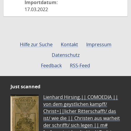
Importdatum:
17.03.2022
Hilfe zur Suche
Kontakt
Impressum
Datenschutz
Feedback
RSS-Feed
Just scanned
Lienhard Hirsing.|| COMOEDIA ||
von dem geystlichen kampff/
Christ=||licher Ritterschafft/ das
ist/ wie die || Christen aus warheit
der schrifft/ sich legen || m#