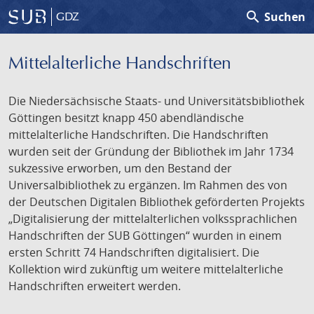
search
Suchen
GDZ
Mittelalterliche Handschriften
Die Niedersächsische Staats- und Universitätsbibliothek
Göttingen besitzt knapp 450 abendländische
mittelalterliche Handschriften. Die Handschriften
wurden seit der Gründung der Bibliothek im Jahr 1734
sukzessive erworben, um den Bestand der
Universalbibliothek zu ergänzen. Im Rahmen des von
der Deutschen Digitalen Bibliothek geförderten Projekts
„Digitalisierung der mittelalterlichen volkssprachlichen
Handschriften der SUB Göttingen“ wurden in einem
ersten Schritt 74 Handschriften digitalisiert. Die
Kollektion wird zukünftig um weitere mittelalterliche
Handschriften erweitert werden.