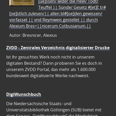
[ue]ssen/ wider die Heel/ Todt/
Teuffel || Sünde/ Gesetz #[et]c̃ tr#
[oe]stlich zulesen/|| allen bl#[oe]den gewissen/
vorfasset || vnd Reymweis gestellet || durch
Alexium Bres=||nicerum Cotbusianum.||
Autor: Bresnicer, Alexius
ZVDD - Zentrales Verzeichnis digitalisierter Drucke
Ist Ihr gesuchtes Werk noch nicht in unserem
digitalen Bestand? Dann probieren Sie es doch in
unserem ZVDD Portal, das mehr als 1.600.000
bundesweit digitalisierte Werke nachweist.
DigiWunschbuch
Die Niedersächsische Staats- und
Universitätsbibliothek Göttingen (SUB) bietet mit