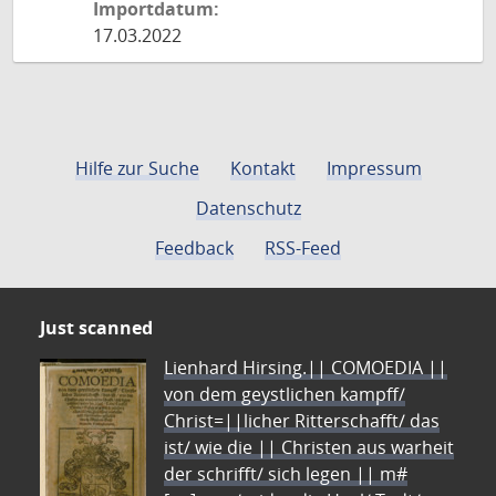
Importdatum:
17.03.2022
Hilfe zur Suche
Kontakt
Impressum
Datenschutz
Feedback
RSS-Feed
Just scanned
Lienhard Hirsing.|| COMOEDIA ||
von dem geystlichen kampff/
Christ=||licher Ritterschafft/ das
ist/ wie die || Christen aus warheit
der schrifft/ sich legen || m#