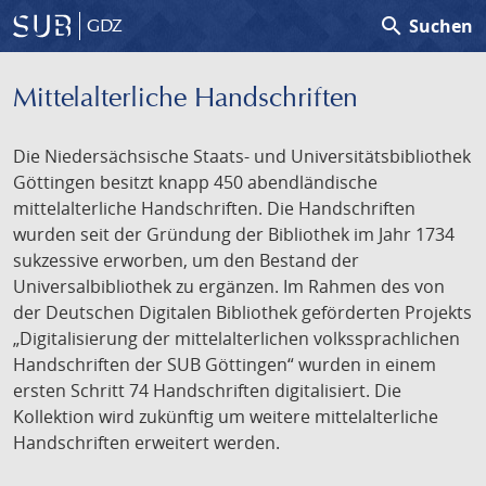
search
Suchen
GDZ
Mittelalterliche Handschriften
Die Niedersächsische Staats- und Universitätsbibliothek
Göttingen besitzt knapp 450 abendländische
mittelalterliche Handschriften. Die Handschriften
wurden seit der Gründung der Bibliothek im Jahr 1734
sukzessive erworben, um den Bestand der
Universalbibliothek zu ergänzen. Im Rahmen des von
der Deutschen Digitalen Bibliothek geförderten Projekts
„Digitalisierung der mittelalterlichen volkssprachlichen
Handschriften der SUB Göttingen“ wurden in einem
ersten Schritt 74 Handschriften digitalisiert. Die
Kollektion wird zukünftig um weitere mittelalterliche
Handschriften erweitert werden.