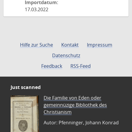
Importdatum:
17.03.2022
Hilfe zur Suche
Kontakt
Impressum
Datenschutz
Feedback
RSS-Feed
Just scanned
Die Familie von Eden oder
gemeinnüzige Bibliothek des
Christianism
Autor: Pfenninger, Johann Konrad