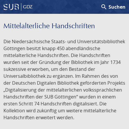
search
Suchen
GDZ
Mittelalterliche Handschriften
Die Niedersächsische Staats- und Universitätsbibliothek
Göttingen besitzt knapp 450 abendländische
mittelalterliche Handschriften. Die Handschriften
wurden seit der Gründung der Bibliothek im Jahr 1734
sukzessive erworben, um den Bestand der
Universalbibliothek zu ergänzen. Im Rahmen des von
der Deutschen Digitalen Bibliothek geförderten Projekts
„Digitalisierung der mittelalterlichen volkssprachlichen
Handschriften der SUB Göttingen“ wurden in einem
ersten Schritt 74 Handschriften digitalisiert. Die
Kollektion wird zukünftig um weitere mittelalterliche
Handschriften erweitert werden.