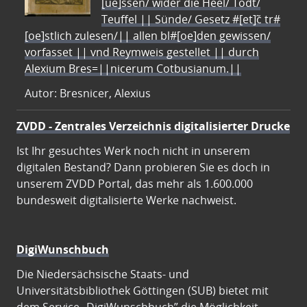
[ue]ssen/ wider die Heel/ Todt/
Teuffel || Sünde/ Gesetz #[et]c̃ tr#
[oe]stlich zulesen/|| allen bl#[oe]den gewissen/
vorfasset || vnd Reymweis gestellet || durch
Alexium Bres=||nicerum Cotbusianum.||
Autor: Bresnicer, Alexius
ZVDD - Zentrales Verzeichnis digitalisierter Drucke
Ist Ihr gesuchtes Werk noch nicht in unserem
digitalen Bestand? Dann probieren Sie es doch in
unserem ZVDD Portal, das mehr als 1.600.000
bundesweit digitalisierte Werke nachweist.
DigiWunschbuch
Die Niedersächsische Staats- und
Universitätsbibliothek Göttingen (SUB) bietet mit