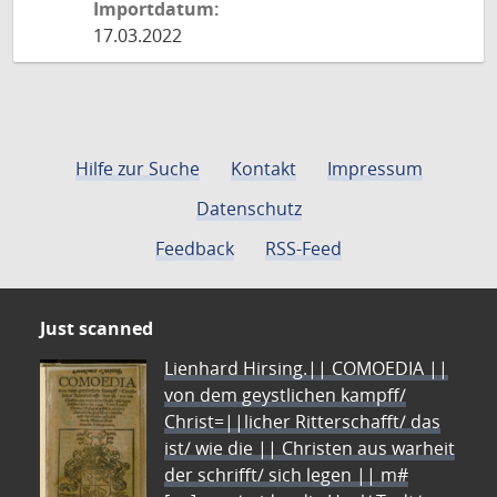
Importdatum:
17.03.2022
Hilfe zur Suche
Kontakt
Impressum
Datenschutz
Feedback
RSS-Feed
Just scanned
Lienhard Hirsing.|| COMOEDIA ||
von dem geystlichen kampff/
Christ=||licher Ritterschafft/ das
ist/ wie die || Christen aus warheit
der schrifft/ sich legen || m#