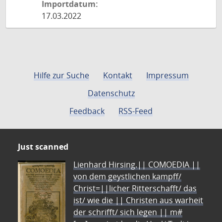
Importdatum:
17.03.2022
Hilfe zur Suche
Kontakt
Impressum
Datenschutz
Feedback
RSS-Feed
Just scanned
Lienhard Hirsing.|| COMOEDIA ||
von dem geystlichen kampff/
Christ=||licher Ritterschafft/ das
ist/ wie die || Christen aus warheit
der schrifft/ sich legen || m#