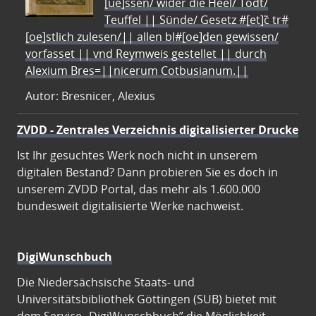
[ue]ssen/ wider die Heel/ Todt/
Teuffel || Sünde/ Gesetz #[et]c̃ tr#
[oe]stlich zulesen/|| allen bl#[oe]den gewissen/
vorfasset || vnd Reymweis gestellet || durch
Alexium Bres=||nicerum Cotbusianum.||
Autor: Bresnicer, Alexius
ZVDD - Zentrales Verzeichnis digitalisierter Drucke
Ist Ihr gesuchtes Werk noch nicht in unserem
digitalen Bestand? Dann probieren Sie es doch in
unserem ZVDD Portal, das mehr als 1.600.000
bundesweit digitalisierte Werke nachweist.
DigiWunschbuch
Die Niedersächsische Staats- und
Universitätsbibliothek Göttingen (SUB) bietet mit