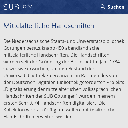
search
Suchen
GDZ
Mittelalterliche Handschriften
Die Niedersächsische Staats- und Universitätsbibliothek
Göttingen besitzt knapp 450 abendländische
mittelalterliche Handschriften. Die Handschriften
wurden seit der Gründung der Bibliothek im Jahr 1734
sukzessive erworben, um den Bestand der
Universalbibliothek zu ergänzen. Im Rahmen des von
der Deutschen Digitalen Bibliothek geförderten Projekts
„Digitalisierung der mittelalterlichen volkssprachlichen
Handschriften der SUB Göttingen“ wurden in einem
ersten Schritt 74 Handschriften digitalisiert. Die
Kollektion wird zukünftig um weitere mittelalterliche
Handschriften erweitert werden.