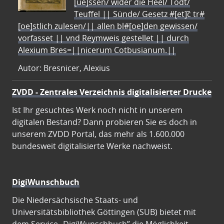
[ue]ssen/ wider die Heel/ Todt/
Teuffel || Sünde/ Gesetz #[et]c̃ tr#
[oe]stlich zulesen/|| allen bl#[oe]den gewissen/
vorfasset || vnd Reymweis gestellet || durch
Alexium Bres=||nicerum Cotbusianum.||
Autor: Bresnicer, Alexius
ZVDD - Zentrales Verzeichnis digitalisierter Drucke
Ist Ihr gesuchtes Werk noch nicht in unserem
digitalen Bestand? Dann probieren Sie es doch in
unserem ZVDD Portal, das mehr als 1.600.000
bundesweit digitalisierte Werke nachweist.
DigiWunschbuch
Die Niedersächsische Staats- und
Universitätsbibliothek Göttingen (SUB) bietet mit