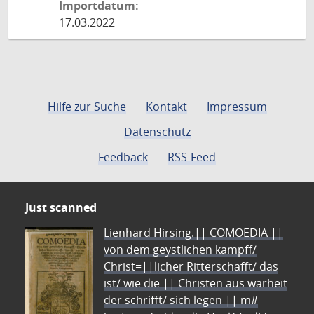
Importdatum:
17.03.2022
Hilfe zur Suche
Kontakt
Impressum
Datenschutz
Feedback
RSS-Feed
Just scanned
Lienhard Hirsing.|| COMOEDIA ||
von dem geystlichen kampff/
Christ=||licher Ritterschafft/ das
ist/ wie die || Christen aus warheit
der schrifft/ sich legen || m#