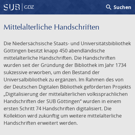
search
Suchen
GDZ
Mittelalterliche Handschriften
Die Niedersächsische Staats- und Universitätsbibliothek
Göttingen besitzt knapp 450 abendländische
mittelalterliche Handschriften. Die Handschriften
wurden seit der Gründung der Bibliothek im Jahr 1734
sukzessive erworben, um den Bestand der
Universalbibliothek zu ergänzen. Im Rahmen des von
der Deutschen Digitalen Bibliothek geförderten Projekts
„Digitalisierung der mittelalterlichen volkssprachlichen
Handschriften der SUB Göttingen“ wurden in einem
ersten Schritt 74 Handschriften digitalisiert. Die
Kollektion wird zukünftig um weitere mittelalterliche
Handschriften erweitert werden.