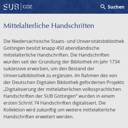
search
Suchen
GDZ
Mittelalterliche Handschriften
Die Niedersächsische Staats- und Universitätsbibliothek
Göttingen besitzt knapp 450 abendländische
mittelalterliche Handschriften. Die Handschriften
wurden seit der Gründung der Bibliothek im Jahr 1734
sukzessive erworben, um den Bestand der
Universalbibliothek zu ergänzen. Im Rahmen des von
der Deutschen Digitalen Bibliothek geförderten Projekts
„Digitalisierung der mittelalterlichen volkssprachlichen
Handschriften der SUB Göttingen“ wurden in einem
ersten Schritt 74 Handschriften digitalisiert. Die
Kollektion wird zukünftig um weitere mittelalterliche
Handschriften erweitert werden.