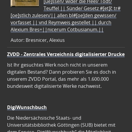
[ue]ssen/ wider die Heel/ Todt/
Teuffel || Sünde/ Gesetz #[et]c̃ tr#
[oe]stlich zulesen/|| allen bl#[oe]den gewissen/
vorfasset || vnd Reymweis gestellet || durch
Alexium Bres=||nicerum Cotbusianum.||
Autor: Bresnicer, Alexius
ZVDD - Zentrales Verzeichnis digitalisierter Drucke
Ist Ihr gesuchtes Werk noch nicht in unserem
digitalen Bestand? Dann probieren Sie es doch in
unserem ZVDD Portal, das mehr als 1.600.000
bundesweit digitalisierte Werke nachweist.
DigiWunschbuch
Die Niedersächsische Staats- und
Universitätsbibliothek Göttingen (SUB) bietet mit