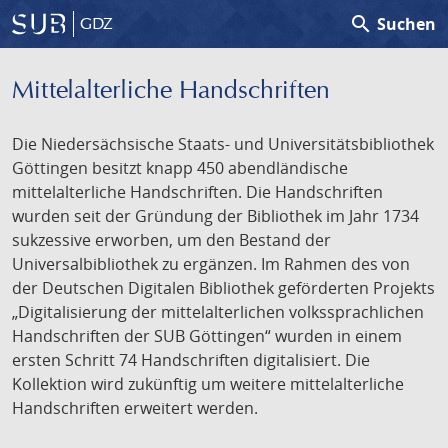
search
Suchen
GDZ
Mittelalterliche Handschriften
Die Niedersächsische Staats- und Universitätsbibliothek
Göttingen besitzt knapp 450 abendländische
mittelalterliche Handschriften. Die Handschriften
wurden seit der Gründung der Bibliothek im Jahr 1734
sukzessive erworben, um den Bestand der
Universalbibliothek zu ergänzen. Im Rahmen des von
der Deutschen Digitalen Bibliothek geförderten Projekts
„Digitalisierung der mittelalterlichen volkssprachlichen
Handschriften der SUB Göttingen“ wurden in einem
ersten Schritt 74 Handschriften digitalisiert. Die
Kollektion wird zukünftig um weitere mittelalterliche
Handschriften erweitert werden.