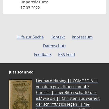
Importdatum:
17.03.2022
Hilfe zur Suche
Kontakt
Impressum
Datenschutz
Feedback
RSS-Feed
Just scanned
Lienhard Hirsing.|| COMOEDIA ||
von dem geystlichen kampff/
Christ=||licher Ritterschafft/ das
ist/ wie die || Christen aus warheit
der schrifft/ sich legen || m#