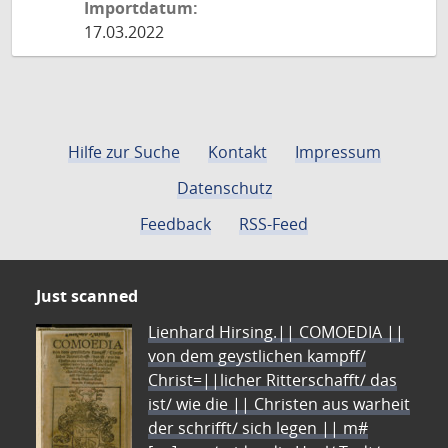
Importdatum:
17.03.2022
Hilfe zur Suche
Kontakt
Impressum
Datenschutz
Feedback
RSS-Feed
Just scanned
Lienhard Hirsing.|| COMOEDIA ||
von dem geystlichen kampff/
Christ=||licher Ritterschafft/ das
ist/ wie die || Christen aus warheit
der schrifft/ sich legen || m#