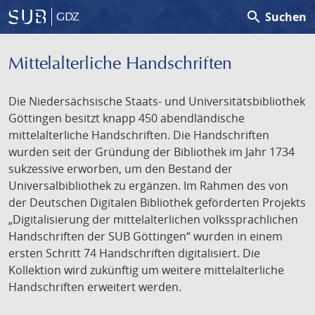
search
Suchen
GDZ
Mittelalterliche Handschriften
Die Niedersächsische Staats- und Universitätsbibliothek
Göttingen besitzt knapp 450 abendländische
mittelalterliche Handschriften. Die Handschriften
wurden seit der Gründung der Bibliothek im Jahr 1734
sukzessive erworben, um den Bestand der
Universalbibliothek zu ergänzen. Im Rahmen des von
der Deutschen Digitalen Bibliothek geförderten Projekts
„Digitalisierung der mittelalterlichen volkssprachlichen
Handschriften der SUB Göttingen“ wurden in einem
ersten Schritt 74 Handschriften digitalisiert. Die
Kollektion wird zukünftig um weitere mittelalterliche
Handschriften erweitert werden.