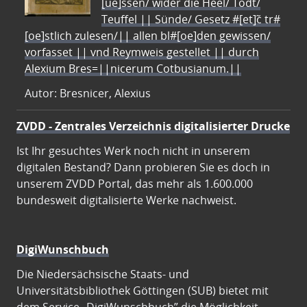
[ue]ssen/ wider die Heel/ Todt/
Teuffel || Sünde/ Gesetz #[et]c̃ tr#
[oe]stlich zulesen/|| allen bl#[oe]den gewissen/
vorfasset || vnd Reymweis gestellet || durch
Alexium Bres=||nicerum Cotbusianum.||
Autor: Bresnicer, Alexius
ZVDD - Zentrales Verzeichnis digitalisierter Drucke
Ist Ihr gesuchtes Werk noch nicht in unserem
digitalen Bestand? Dann probieren Sie es doch in
unserem ZVDD Portal, das mehr als 1.600.000
bundesweit digitalisierte Werke nachweist.
DigiWunschbuch
Die Niedersächsische Staats- und
Universitätsbibliothek Göttingen (SUB) bietet mit