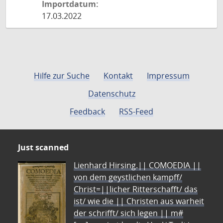
Importdatum:
17.03.2022
Hilfe zur Suche
Kontakt
Impressum
Datenschutz
Feedback
RSS-Feed
Just scanned
Lienhard Hirsing.|| COMOEDIA ||
von dem geystlichen kampff/
Christ=||licher Ritterschafft/ das
ist/ wie die || Christen aus warheit
der schrifft/ sich legen || m#