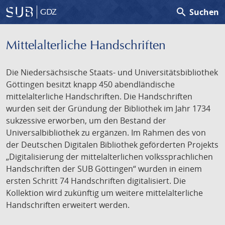
search
Suchen
GDZ
Mittelalterliche Handschriften
Die Niedersächsische Staats- und Universitätsbibliothek
Göttingen besitzt knapp 450 abendländische
mittelalterliche Handschriften. Die Handschriften
wurden seit der Gründung der Bibliothek im Jahr 1734
sukzessive erworben, um den Bestand der
Universalbibliothek zu ergänzen. Im Rahmen des von
der Deutschen Digitalen Bibliothek geförderten Projekts
„Digitalisierung der mittelalterlichen volkssprachlichen
Handschriften der SUB Göttingen“ wurden in einem
ersten Schritt 74 Handschriften digitalisiert. Die
Kollektion wird zukünftig um weitere mittelalterliche
Handschriften erweitert werden.