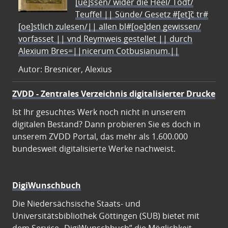
[ue]ssen/ wider die Heel/ Todt/
Teuffel || Sünde/ Gesetz #[et]c̃ tr#
[oe]stlich zulesen/|| allen bl#[oe]den gewissen/
vorfasset || vnd Reymweis gestellet || durch
Alexium Bres=||nicerum Cotbusianum.||
Autor: Bresnicer, Alexius
ZVDD - Zentrales Verzeichnis digitalisierter Drucke
Ist Ihr gesuchtes Werk noch nicht in unserem
digitalen Bestand? Dann probieren Sie es doch in
unserem ZVDD Portal, das mehr als 1.600.000
bundesweit digitalisierte Werke nachweist.
DigiWunschbuch
Die Niedersächsische Staats- und
Universitätsbibliothek Göttingen (SUB) bietet mit