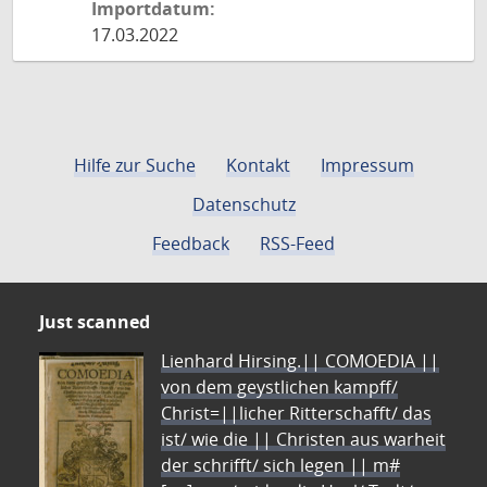
Importdatum:
17.03.2022
Hilfe zur Suche
Kontakt
Impressum
Datenschutz
Feedback
RSS-Feed
Just scanned
Lienhard Hirsing.|| COMOEDIA ||
von dem geystlichen kampff/
Christ=||licher Ritterschafft/ das
ist/ wie die || Christen aus warheit
der schrifft/ sich legen || m#