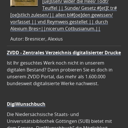
[ue]ssen/ wider die Heel/ Todt/
Teuffel || Sünde/ Gesetz #[et]c̃ tr#
[oe]stlich zulesen/|| allen bl#[oe]den gewissen/
vorfasset || vnd Reymweis gestellet || durch
Alexium Bres=||nicerum Cotbusianum.||
Autor: Bresnicer, Alexius
ZVDD - Zentrales Verzeichnis digitalisierter Drucke
Ist Ihr gesuchtes Werk noch nicht in unserem
digitalen Bestand? Dann probieren Sie es doch in
unserem ZVDD Portal, das mehr als 1.600.000
bundesweit digitalisierte Werke nachweist.
DigiWunschbuch
Die Niedersächsische Staats- und
Universitätsbibliothek Göttingen (SUB) bietet mit