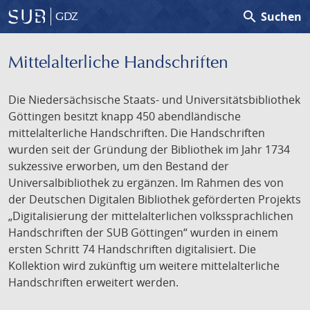
search
Suchen
GDZ
Mittelalterliche Handschriften
Die Niedersächsische Staats- und Universitätsbibliothek
Göttingen besitzt knapp 450 abendländische
mittelalterliche Handschriften. Die Handschriften
wurden seit der Gründung der Bibliothek im Jahr 1734
sukzessive erworben, um den Bestand der
Universalbibliothek zu ergänzen. Im Rahmen des von
der Deutschen Digitalen Bibliothek geförderten Projekts
„Digitalisierung der mittelalterlichen volkssprachlichen
Handschriften der SUB Göttingen“ wurden in einem
ersten Schritt 74 Handschriften digitalisiert. Die
Kollektion wird zukünftig um weitere mittelalterliche
Handschriften erweitert werden.