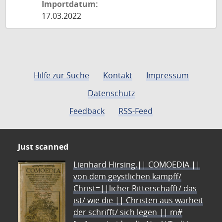
Importdatum:
17.03.2022
Hilfe zur Suche
Kontakt
Impressum
Datenschutz
Feedback
RSS-Feed
Just scanned
Lienhard Hirsing.|| COMOEDIA ||
von dem geystlichen kampff/
Christ=||licher Ritterschafft/ das
ist/ wie die || Christen aus warheit
der schrifft/ sich legen || m#