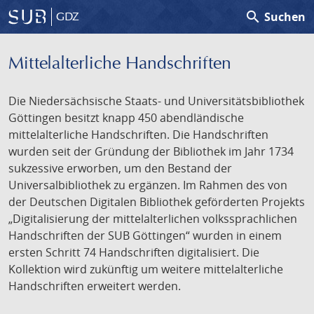
search
Suchen
GDZ
Mittelalterliche Handschriften
Die Niedersächsische Staats- und Universitätsbibliothek
Göttingen besitzt knapp 450 abendländische
mittelalterliche Handschriften. Die Handschriften
wurden seit der Gründung der Bibliothek im Jahr 1734
sukzessive erworben, um den Bestand der
Universalbibliothek zu ergänzen. Im Rahmen des von
der Deutschen Digitalen Bibliothek geförderten Projekts
„Digitalisierung der mittelalterlichen volkssprachlichen
Handschriften der SUB Göttingen“ wurden in einem
ersten Schritt 74 Handschriften digitalisiert. Die
Kollektion wird zukünftig um weitere mittelalterliche
Handschriften erweitert werden.