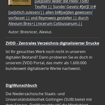
[ue]ssen/ wider die Heel/ Todt/
Teuffel || Sünde/ Gesetz #[et]c̃ tr#
[oe]stlich zulesen/|| allen bl#[oe]den gewissen/
vorfasset || vnd Reymweis gestellet || durch
Alexium Bres=||nicerum Cotbusianum.||
Autor: Bresnicer, Alexius
ZVDD - Zentrales Verzeichnis digitalisierter Drucke
Ist Ihr gesuchtes Werk noch nicht in unserem
digitalen Bestand? Dann probieren Sie es doch in
unserem ZVDD Portal, das mehr als 1.600.000
bundesweit digitalisierte Werke nachweist.
DigiWunschbuch
Die Niedersächsische Staats- und
Universitätsbibliothek Göttingen (SUB) bietet mit