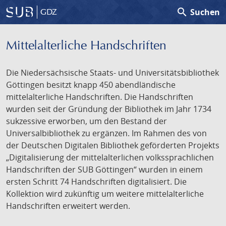
search
Suchen
GDZ
Mittelalterliche Handschriften
Die Niedersächsische Staats- und Universitätsbibliothek
Göttingen besitzt knapp 450 abendländische
mittelalterliche Handschriften. Die Handschriften
wurden seit der Gründung der Bibliothek im Jahr 1734
sukzessive erworben, um den Bestand der
Universalbibliothek zu ergänzen. Im Rahmen des von
der Deutschen Digitalen Bibliothek geförderten Projekts
„Digitalisierung der mittelalterlichen volkssprachlichen
Handschriften der SUB Göttingen“ wurden in einem
ersten Schritt 74 Handschriften digitalisiert. Die
Kollektion wird zukünftig um weitere mittelalterliche
Handschriften erweitert werden.