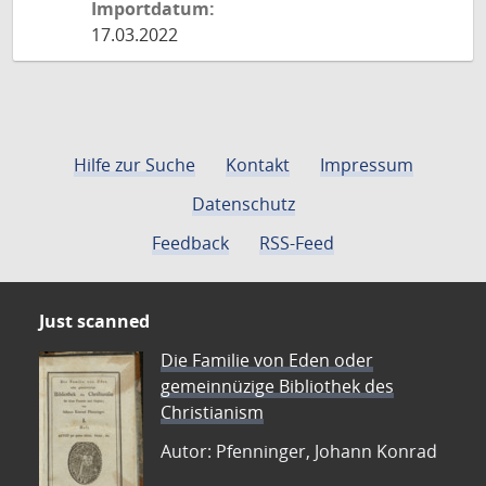
Importdatum:
17.03.2022
Hilfe zur Suche
Kontakt
Impressum
Datenschutz
Feedback
RSS-Feed
Just scanned
Die Familie von Eden oder
gemeinnüzige Bibliothek des
Christianism
Autor: Pfenninger, Johann Konrad