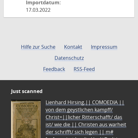
Importdatum:
17.03.2022
Hilfe zur Suche
Kontakt
Impressum
Datenschutz
Feedback
RSS-Feed
Just scanned
Lienhard Hirsing.|| COMOEDIA ||
von dem geystlichen kampff/
Christ=||licher Ritterschafft/ das
ist/ wie die || Christen aus warheit
der schrifft/ sich legen || m#