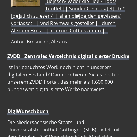
[ue]ssen/ wider die Heel/ Todt/
Teuffel || Sünde/ Gesetz #[et]c̃ tr#
[oe]stlich zulesen/|| allen bl#[oe]den gewissen/
vorfasset || vnd Reymweis gestellet || durch
Alexium Bres=||nicerum Cotbusianum.||
Autor: Bresnicer, Alexius
ZVDD - Zentrales Verzeichnis digitalisierter Drucke
Ist Ihr gesuchtes Werk noch nicht in unserem
digitalen Bestand? Dann probieren Sie es doch in
unserem ZVDD Portal, das mehr als 1.600.000
bundesweit digitalisierte Werke nachweist.
DigiWunschbuch
Die Niedersächsische Staats- und
Universitätsbibliothek Göttingen (SUB) bietet mit