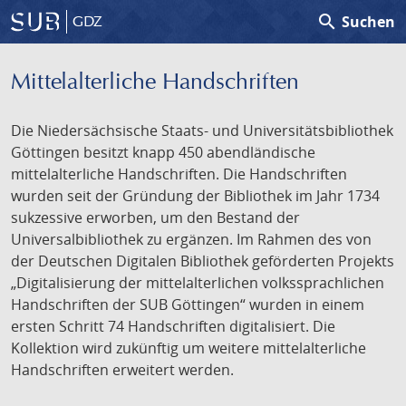
search
Suchen
GDZ
Mittelalterliche Handschriften
Die Niedersächsische Staats- und Universitätsbibliothek
Göttingen besitzt knapp 450 abendländische
mittelalterliche Handschriften. Die Handschriften
wurden seit der Gründung der Bibliothek im Jahr 1734
sukzessive erworben, um den Bestand der
Universalbibliothek zu ergänzen. Im Rahmen des von
der Deutschen Digitalen Bibliothek geförderten Projekts
„Digitalisierung der mittelalterlichen volkssprachlichen
Handschriften der SUB Göttingen“ wurden in einem
ersten Schritt 74 Handschriften digitalisiert. Die
Kollektion wird zukünftig um weitere mittelalterliche
Handschriften erweitert werden.