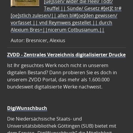
[ue]ssen/ wider die Heel/ Todt/
Teuffel || Sünde/ Gesetz #[et]c̃ tr#
[oe]stlich zulesen/|| allen bl#[oe]den gewissen/
vorfasset || vnd Reymweis gestellet || durch
Alexium Bres=||nicerum Cotbusianum.||
Autor: Bresnicer, Alexius
ZVDD - Zentrales Verzeichnis digitalisierter Drucke
Ist Ihr gesuchtes Werk noch nicht in unserem
digitalen Bestand? Dann probieren Sie es doch in
unserem ZVDD Portal, das mehr als 1.600.000
bundesweit digitalisierte Werke nachweist.
DigiWunschbuch
Die Niedersächsische Staats- und
Universitätsbibliothek Göttingen (SUB) bietet mit