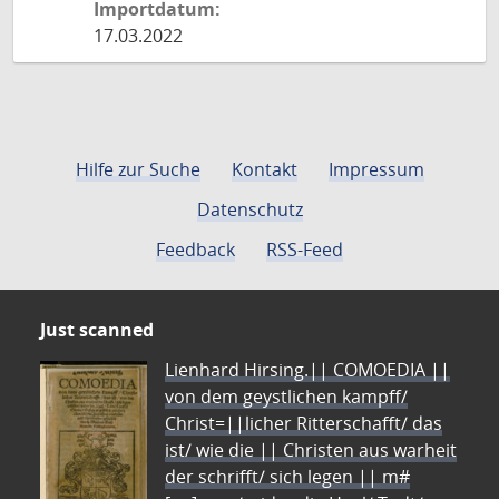
Importdatum:
17.03.2022
Hilfe zur Suche
Kontakt
Impressum
Datenschutz
Feedback
RSS-Feed
Just scanned
Lienhard Hirsing.|| COMOEDIA ||
von dem geystlichen kampff/
Christ=||licher Ritterschafft/ das
ist/ wie die || Christen aus warheit
der schrifft/ sich legen || m#