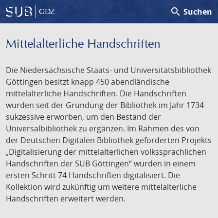
search
Suchen
GDZ
Mittelalterliche Handschriften
Die Niedersächsische Staats- und Universitätsbibliothek
Göttingen besitzt knapp 450 abendländische
mittelalterliche Handschriften. Die Handschriften
wurden seit der Gründung der Bibliothek im Jahr 1734
sukzessive erworben, um den Bestand der
Universalbibliothek zu ergänzen. Im Rahmen des von
der Deutschen Digitalen Bibliothek geförderten Projekts
„Digitalisierung der mittelalterlichen volkssprachlichen
Handschriften der SUB Göttingen“ wurden in einem
ersten Schritt 74 Handschriften digitalisiert. Die
Kollektion wird zukünftig um weitere mittelalterliche
Handschriften erweitert werden.