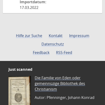
Importdatum:
17.03.2022
Hilfe zur Suche
Kontakt
Impressum
Datenschutz
Feedback
RSS-Feed
Just scanned
Die Familie von Eden oder
gemeinnüzige Bibliothek des
Christianism
Autor: Pfenninger, Johann Konrad