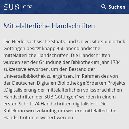
search
Suchen
GDZ
Mittelalterliche Handschriften
Die Niedersächsische Staats- und Universitätsbibliothek
Göttingen besitzt knapp 450 abendländische
mittelalterliche Handschriften. Die Handschriften
wurden seit der Gründung der Bibliothek im Jahr 1734
sukzessive erworben, um den Bestand der
Universalbibliothek zu ergänzen. Im Rahmen des von
der Deutschen Digitalen Bibliothek geförderten Projekts
„Digitalisierung der mittelalterlichen volkssprachlichen
Handschriften der SUB Göttingen“ wurden in einem
ersten Schritt 74 Handschriften digitalisiert. Die
Kollektion wird zukünftig um weitere mittelalterliche
Handschriften erweitert werden.