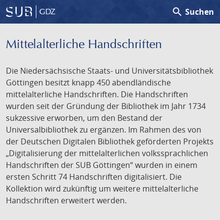
search
Suchen
GDZ
Mittelalterliche Handschriften
Die Niedersächsische Staats- und Universitätsbibliothek
Göttingen besitzt knapp 450 abendländische
mittelalterliche Handschriften. Die Handschriften
wurden seit der Gründung der Bibliothek im Jahr 1734
sukzessive erworben, um den Bestand der
Universalbibliothek zu ergänzen. Im Rahmen des von
der Deutschen Digitalen Bibliothek geförderten Projekts
„Digitalisierung der mittelalterlichen volkssprachlichen
Handschriften der SUB Göttingen“ wurden in einem
ersten Schritt 74 Handschriften digitalisiert. Die
Kollektion wird zukünftig um weitere mittelalterliche
Handschriften erweitert werden.