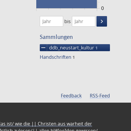
0
1474
1475
keyboard_arrow_right
bis
Suche
einschränke
Sammlungen
remove
ddb_neustart_kultur
1
Handschriften
1
Feedback
RSS-Feed
s ist/ wie die || Christen aus warheit der
e]stlich zulesen/|| allen bl#[oe]den gewissen/