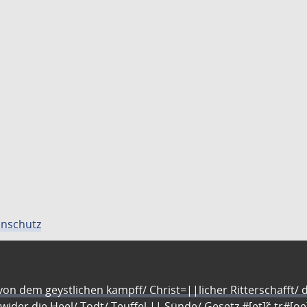
nschutz
n dem geystlichen kampff/ Christ=||licher Ritterschafft/ da
 wider die Heel/ Todt/ Teuffel || Sünde/ Gesetz #[et]c̃ tr#[o