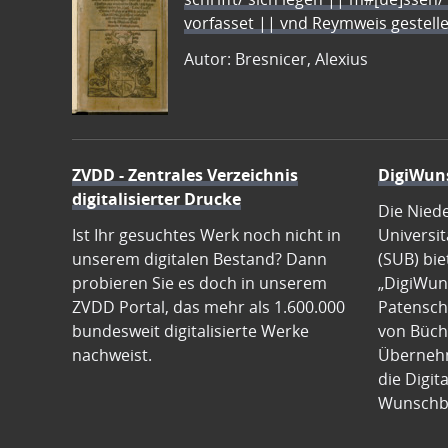
vorfasset || vnd Reymweis gestel
Autor: Bresnicer, Alexius
ZVDD - Zentrales Verzeichnis
DigiWun
digitalisierter Drucke
Die Nied
Ist Ihr gesuchtes Werk noch nicht in
Universit
unserem digitalen Bestand? Dann
(SUB) bie
probieren Sie es doch in unserem
„DigiWun
ZVDD Portal, das mehr als 1.600.000
Patenscha
bundesweit digitalisierte Werke
von Büch
nachweist.
Übernehm
die Digit
Wunschb