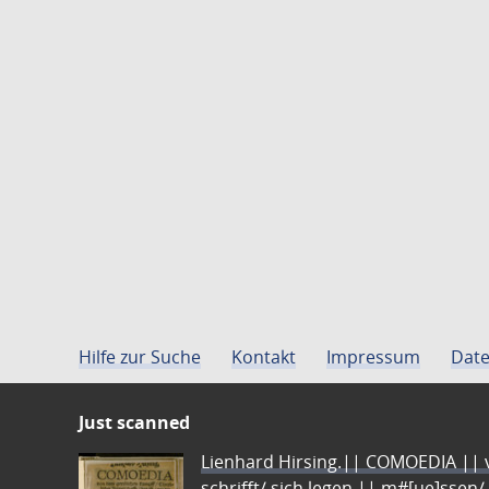
Hilfe zur Suche
Kontakt
Impressum
Date
Just scanned
Lienhard Hirsing.|| COMOEDIA || vo
schrifft/ sich legen || m#[ue]ssen/