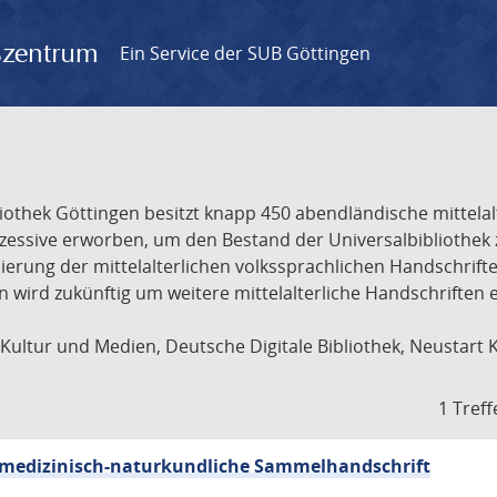
gszentrum
Ein Service der SUB Göttingen
liothek Göttingen besitzt knapp 450 abendländische mittela
ukzessive erworben, um den Bestand der Universalbibliothe
lisierung der mittelalterlichen volkssprachlichen Handschri
ion wird zukünftig um weitere mittelalterliche Handschriften
ultur und Medien, Deutsche Digitale Bibliothek, Neustart 
1 Treff
sch-medizinisch-naturkundliche Sammelhandschrift