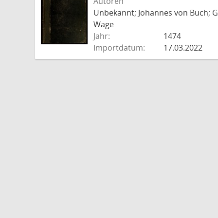
Autoren
Unbekannt; Johannes von Buch; Go
Wage
Jahr:
1474
Importdatum:
17.03.2022