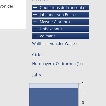
 von der
remove
Godefridus de Franconia
1
remove
Johannes von Buch
1
remove
Meister Albrant
1
remove
Unbekannt
1
remove
Volmar
1
Walthisar von der Wage
1
Orte
Nordbayern, Ostfranken (?)
1
Jahre
1
1
0