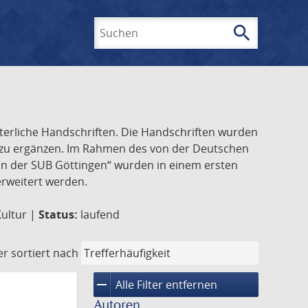
search
Suchen
lterliche Handschriften. Die Handschriften wurden
k zu ergänzen. Im Rahmen des von der Deutschen
ften der SUB Göttingen“ wurden in einem ersten
 erweitert werden.
Kultur |
Status:
laufend
er
sortiert nach
remove
Alle Filter entfernen
Autoren