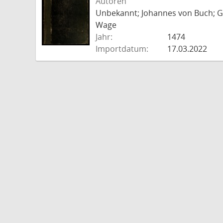
Autoren
Unbekannt; Johannes von Buch; Go
Wage
Jahr:
1474
Importdatum:
17.03.2022