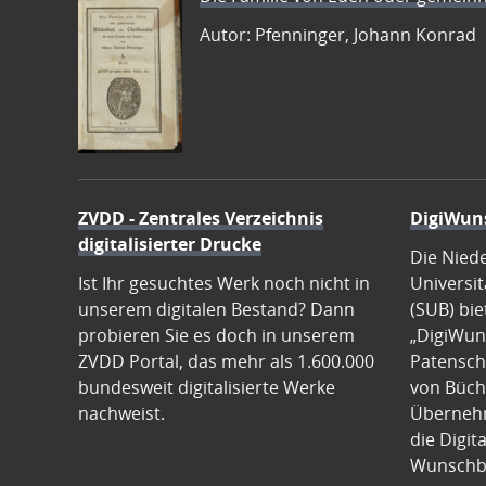
Autor: Pfenninger, Johann Konrad
ZVDD - Zentrales Verzeichnis
DigiWun
digitalisierter Drucke
Die Nied
Ist Ihr gesuchtes Werk noch nicht in
Universit
unserem digitalen Bestand? Dann
(SUB) bie
probieren Sie es doch in unserem
„DigiWun
ZVDD Portal, das mehr als 1.600.000
Patenscha
bundesweit digitalisierte Werke
von Büch
nachweist.
Übernehm
die Digit
Wunschb