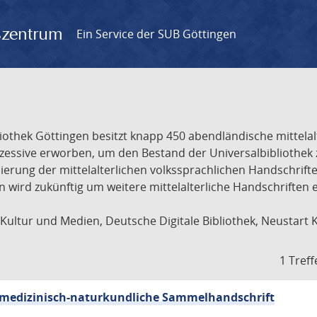
gszentrum
Ein Service der SUB Göttingen
liothek Göttingen besitzt knapp 450 abendländische mittela
ukzessive erworben, um den Bestand der Universalbibliothe
lisierung der mittelalterlichen volkssprachlichen Handschri
ion wird zukünftig um weitere mittelalterliche Handschriften
ultur und Medien, Deutsche Digitale Bibliothek, Neustart 
1 Treff
sch-medizinisch-naturkundliche Sammelhandschrift