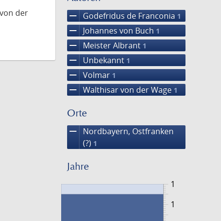
 von der
remove
Godefridus de Franconia
1
remove
Johannes von Buch
1
remove
Meister Albrant
1
remove
Unbekannt
1
remove
Volmar
1
remove
Walthisar von der Wage
1
Orte
remove
Nordbayern, Ostfranken
(?)
1
Jahre
1
1