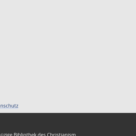
nschutz
üzige Bibliothek des Christianism