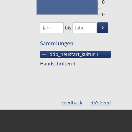
0
0
1474
1475
keyboard_arrow_right
bis
Suche
einschränke
Sammlungen
remove
ddb_neustart_kultur
1
Handschriften
1
Feedback
RSS-Feed