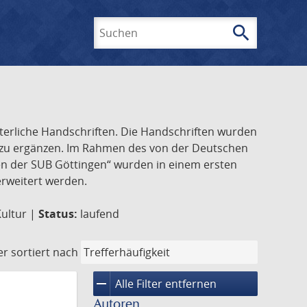
search
Suchen
lterliche Handschriften. Die Handschriften wurden
k zu ergänzen. Im Rahmen des von der Deutschen
ften der SUB Göttingen“ wurden in einem ersten
 erweitert werden.
Kultur |
Status:
laufend
er
sortiert nach
remove
Alle Filter entfernen
Autoren