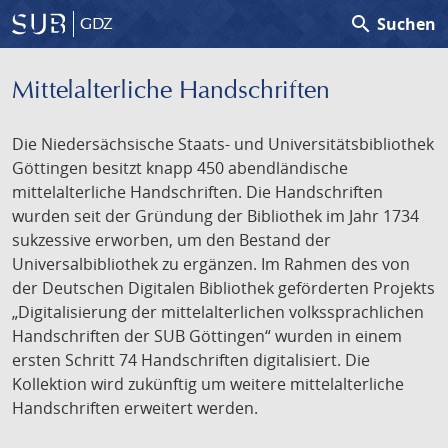
search
Suchen
GDZ
Mittelalterliche Handschriften
Die Niedersächsische Staats- und Universitätsbibliothek
Göttingen besitzt knapp 450 abendländische
mittelalterliche Handschriften. Die Handschriften
wurden seit der Gründung der Bibliothek im Jahr 1734
sukzessive erworben, um den Bestand der
Universalbibliothek zu ergänzen. Im Rahmen des von
der Deutschen Digitalen Bibliothek geförderten Projekts
„Digitalisierung der mittelalterlichen volkssprachlichen
Handschriften der SUB Göttingen“ wurden in einem
ersten Schritt 74 Handschriften digitalisiert. Die
Kollektion wird zukünftig um weitere mittelalterliche
Handschriften erweitert werden.