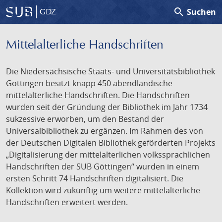
search
Suchen
GDZ
Mittelalterliche Handschriften
Die Niedersächsische Staats- und Universitätsbibliothek
Göttingen besitzt knapp 450 abendländische
mittelalterliche Handschriften. Die Handschriften
wurden seit der Gründung der Bibliothek im Jahr 1734
sukzessive erworben, um den Bestand der
Universalbibliothek zu ergänzen. Im Rahmen des von
der Deutschen Digitalen Bibliothek geförderten Projekts
„Digitalisierung der mittelalterlichen volkssprachlichen
Handschriften der SUB Göttingen“ wurden in einem
ersten Schritt 74 Handschriften digitalisiert. Die
Kollektion wird zukünftig um weitere mittelalterliche
Handschriften erweitert werden.