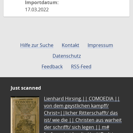
Importdatum:
17.03.2022
Hilfe zur Suche
Kontakt
Impressum
Datenschutz
Feedback
RSS-Feed
Just scanned
Lienhard Hirsing.|| COMOEDIA ||
von dem geystlichen kampff/
Christ=||licher Ritterschafft/ das
ist/ wie die || Christen aus warheit
der schrifft/ sich legen || m#