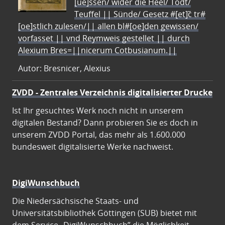
[ue]ssen/ wider die Heel/ Todt/
Teuffel || Sünde/ Gesetz #[et]c̃ tr#
[oe]stlich zulesen/|| allen bl#[oe]den gewissen/
vorfasset || vnd Reymweis gestellet || durch
Alexium Bres=||nicerum Cotbusianum.||
Autor: Bresnicer, Alexius
ZVDD - Zentrales Verzeichnis digitalisierter Drucke
Ist Ihr gesuchtes Werk noch nicht in unserem
digitalen Bestand? Dann probieren Sie es doch in
unserem ZVDD Portal, das mehr als 1.600.000
bundesweit digitalisierte Werke nachweist.
DigiWunschbuch
Die Niedersächsische Staats- und
Universitätsbibliothek Göttingen (SUB) bietet mit