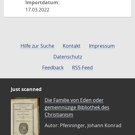
Importdatum:
17.03.2022
Hilfe zur Suche
Kontakt
Impressum
Datenschutz
Feedback
RSS-Feed
Just scanned
Die Familie von Eden oder
gemeinnüzige Bibliothek des
Christianism
Autor: Pfenninger, Johann Konrad