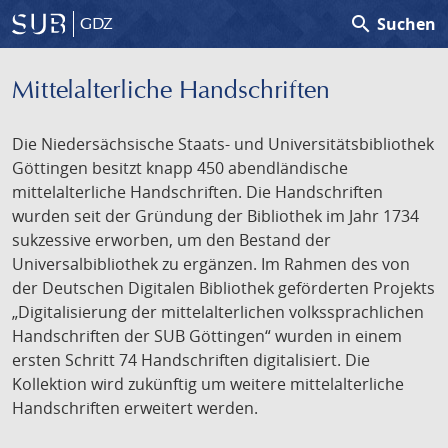
search
Suchen
GDZ
Mittelalterliche Handschriften
Die Niedersächsische Staats- und Universitätsbibliothek
Göttingen besitzt knapp 450 abendländische
mittelalterliche Handschriften. Die Handschriften
wurden seit der Gründung der Bibliothek im Jahr 1734
sukzessive erworben, um den Bestand der
Universalbibliothek zu ergänzen. Im Rahmen des von
der Deutschen Digitalen Bibliothek geförderten Projekts
„Digitalisierung der mittelalterlichen volkssprachlichen
Handschriften der SUB Göttingen“ wurden in einem
ersten Schritt 74 Handschriften digitalisiert. Die
Kollektion wird zukünftig um weitere mittelalterliche
Handschriften erweitert werden.