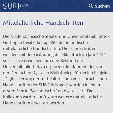
search
Suchen
GDZ
Mittelalterliche Handschriften
Die Niedersächsische Staats- und Universitätsbibliothek
Göttingen besitzt knapp 450 abendländische
mittelalterliche Handschriften. Die Handschriften
wurden seit der Gründung der Bibliothek im Jahr 1734
sukzessive erworben, um den Bestand der
Universalbibliothek zu ergänzen. Im Rahmen des von
der Deutschen Digitalen Bibliothek geförderten Projekts
„Digitalisierung der mittelalterlichen volkssprachlichen
Handschriften der SUB Göttingen“ wurden in einem
ersten Schritt 74 Handschriften digitalisiert. Die
Kollektion wird zukünftig um weitere mittelalterliche
Handschriften erweitert werden.