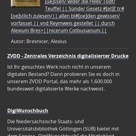
[ue]ssen/ wider die Heel/ Todt/
Teuffel || Sünde/ Gesetz #[et]c̃ tr#
[oe]stlich zulesen/|| allen bl#[oe]den gewissen/
vorfasset || vnd Reymweis gestellet || durch
Alexium Bres=||nicerum Cotbusianum.||
Autor: Bresnicer, Alexius
ZVDD - Zentrales Verzeichnis digitalisierter Drucke
Ist Ihr gesuchtes Werk noch nicht in unserem
digitalen Bestand? Dann probieren Sie es doch in
unserem ZVDD Portal, das mehr als 1.600.000
bundesweit digitalisierte Werke nachweist.
DigiWunschbuch
Die Niedersächsische Staats- und
Universitätsbibliothek Göttingen (SUB) bietet mit