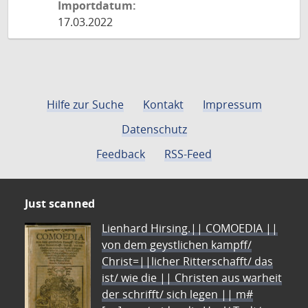
Importdatum:
17.03.2022
Hilfe zur Suche
Kontakt
Impressum
Datenschutz
Feedback
RSS-Feed
Just scanned
Lienhard Hirsing.|| COMOEDIA ||
von dem geystlichen kampff/
Christ=||licher Ritterschafft/ das
ist/ wie die || Christen aus warheit
der schrifft/ sich legen || m#