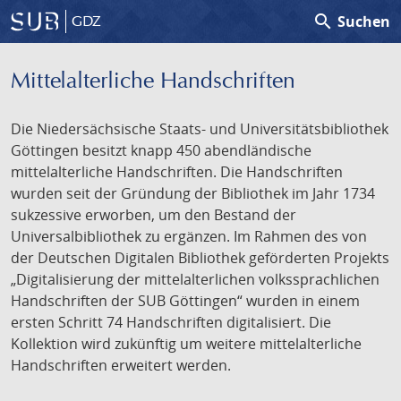
search
Suchen
GDZ
Mittelalterliche Handschriften
Die Niedersächsische Staats- und Universitätsbibliothek
Göttingen besitzt knapp 450 abendländische
mittelalterliche Handschriften. Die Handschriften
wurden seit der Gründung der Bibliothek im Jahr 1734
sukzessive erworben, um den Bestand der
Universalbibliothek zu ergänzen. Im Rahmen des von
der Deutschen Digitalen Bibliothek geförderten Projekts
„Digitalisierung der mittelalterlichen volkssprachlichen
Handschriften der SUB Göttingen“ wurden in einem
ersten Schritt 74 Handschriften digitalisiert. Die
Kollektion wird zukünftig um weitere mittelalterliche
Handschriften erweitert werden.