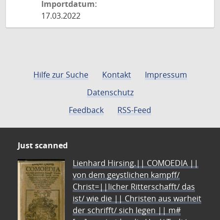
Importdatum:
17.03.2022
Hilfe zur Suche
Kontakt
Impressum
Datenschutz
Feedback
RSS-Feed
Just scanned
Lienhard Hirsing.|| COMOEDIA ||
von dem geystlichen kampff/
Christ=||licher Ritterschafft/ das
ist/ wie die || Christen aus warheit
der schrifft/ sich legen || m#