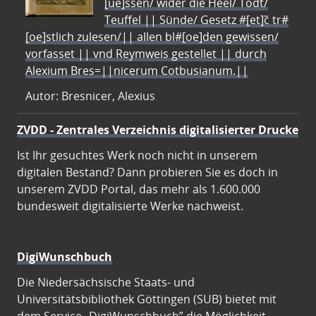
[ue]ssen/ wider die Heel/ Todt/
Teuffel || Sünde/ Gesetz #[et]c̃ tr#
[oe]stlich zulesen/|| allen bl#[oe]den gewissen/
vorfasset || vnd Reymweis gestellet || durch
Alexium Bres=||nicerum Cotbusianum.||
Autor: Bresnicer, Alexius
ZVDD - Zentrales Verzeichnis digitalisierter Drucke
Ist Ihr gesuchtes Werk noch nicht in unserem
digitalen Bestand? Dann probieren Sie es doch in
unserem ZVDD Portal, das mehr als 1.600.000
bundesweit digitalisierte Werke nachweist.
DigiWunschbuch
Die Niedersächsische Staats- und
Universitätsbibliothek Göttingen (SUB) bietet mit