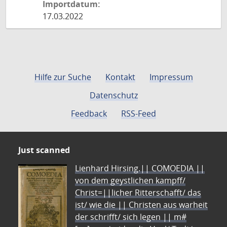
Importdatum:
17.03.2022
Hilfe zur Suche
Kontakt
Impressum
Datenschutz
Feedback
RSS-Feed
Just scanned
Lienhard Hirsing.|| COMOEDIA ||
von dem geystlichen kampff/
Christ=||licher Ritterschafft/ das
ist/ wie die || Christen aus warheit
der schrifft/ sich legen || m#