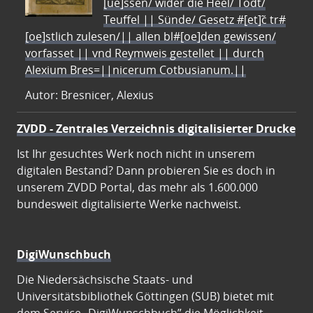
[ue]ssen/ wider die Heel/ Todt/
Teuffel || Sünde/ Gesetz #[et]c̃ tr#
[oe]stlich zulesen/|| allen bl#[oe]den gewissen/
vorfasset || vnd Reymweis gestellet || durch
Alexium Bres=||nicerum Cotbusianum.||
Autor: Bresnicer, Alexius
ZVDD - Zentrales Verzeichnis digitalisierter Drucke
Ist Ihr gesuchtes Werk noch nicht in unserem
digitalen Bestand? Dann probieren Sie es doch in
unserem ZVDD Portal, das mehr als 1.600.000
bundesweit digitalisierte Werke nachweist.
DigiWunschbuch
Die Niedersächsische Staats- und
Universitätsbibliothek Göttingen (SUB) bietet mit