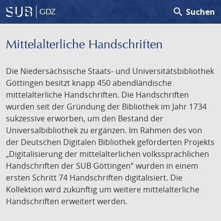
search
Suchen
GDZ
Mittelalterliche Handschriften
Die Niedersächsische Staats- und Universitätsbibliothek
Göttingen besitzt knapp 450 abendländische
mittelalterliche Handschriften. Die Handschriften
wurden seit der Gründung der Bibliothek im Jahr 1734
sukzessive erworben, um den Bestand der
Universalbibliothek zu ergänzen. Im Rahmen des von
der Deutschen Digitalen Bibliothek geförderten Projekts
„Digitalisierung der mittelalterlichen volkssprachlichen
Handschriften der SUB Göttingen“ wurden in einem
ersten Schritt 74 Handschriften digitalisiert. Die
Kollektion wird zukünftig um weitere mittelalterliche
Handschriften erweitert werden.