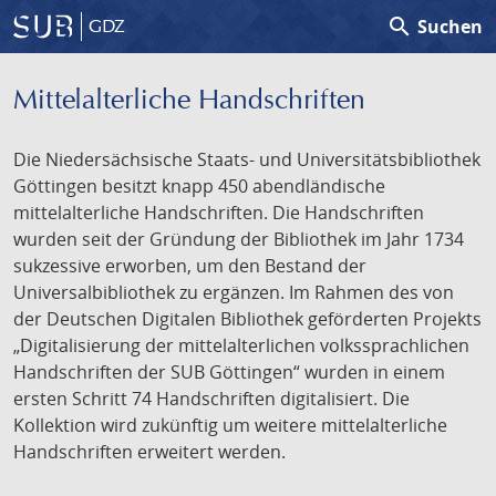
search
Suchen
GDZ
Mittelalterliche Handschriften
Die Niedersächsische Staats- und Universitätsbibliothek
Göttingen besitzt knapp 450 abendländische
mittelalterliche Handschriften. Die Handschriften
wurden seit der Gründung der Bibliothek im Jahr 1734
sukzessive erworben, um den Bestand der
Universalbibliothek zu ergänzen. Im Rahmen des von
der Deutschen Digitalen Bibliothek geförderten Projekts
„Digitalisierung der mittelalterlichen volkssprachlichen
Handschriften der SUB Göttingen“ wurden in einem
ersten Schritt 74 Handschriften digitalisiert. Die
Kollektion wird zukünftig um weitere mittelalterliche
Handschriften erweitert werden.