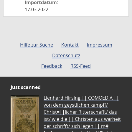
Importdatum:
17.03.2022
Hilfe zur Suche
Kontakt
Impressum
Datenschutz
Feedback
RSS-Feed
Just scanned
Lienhard Hirsing.|| COMOEDIA ||
von dem geystlichen kampff/
Christ=||licher Ritterschafft/ das
ist/ wie die || Christen aus warheit
der schrifft/ sich legen || m#