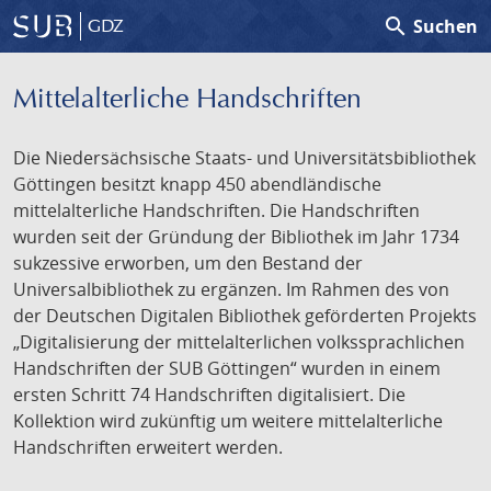
search
Suchen
GDZ
Mittelalterliche Handschriften
Die Niedersächsische Staats- und Universitätsbibliothek
Göttingen besitzt knapp 450 abendländische
mittelalterliche Handschriften. Die Handschriften
wurden seit der Gründung der Bibliothek im Jahr 1734
sukzessive erworben, um den Bestand der
Universalbibliothek zu ergänzen. Im Rahmen des von
der Deutschen Digitalen Bibliothek geförderten Projekts
„Digitalisierung der mittelalterlichen volkssprachlichen
Handschriften der SUB Göttingen“ wurden in einem
ersten Schritt 74 Handschriften digitalisiert. Die
Kollektion wird zukünftig um weitere mittelalterliche
Handschriften erweitert werden.