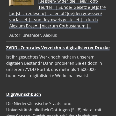
[ue]ssen/ wider die Heel/ Todt/
Teuffel || Sünde/ Gesetz #[et]c̃ tr#
[oe]stlich zulesen/|| allen bl#[oe]den gewissen/
vorfasset || vnd Reymweis gestellet || durch
Alexium Bres=||nicerum Cotbusianum.||
Autor: Bresnicer, Alexius
ZVDD - Zentrales Verzeichnis digitalisierter Drucke
Ist Ihr gesuchtes Werk noch nicht in unserem
digitalen Bestand? Dann probieren Sie es doch in
unserem ZVDD Portal, das mehr als 1.600.000
bundesweit digitalisierte Werke nachweist.
DigiWunschbuch
Die Niedersächsische Staats- und
Universitätsbibliothek Göttingen (SUB) bietet mit