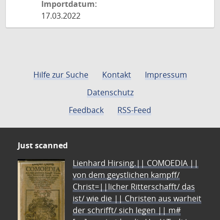
Importdatum:
17.03.2022
Hilfe zur Suche
Kontakt
Impressum
Datenschutz
Feedback
RSS-Feed
Just scanned
Lienhard Hirsing.|| COMOEDIA ||
von dem geystlichen kampff/
Christ=||licher Ritterschafft/ das
ist/ wie die || Christen aus warheit
der schrifft/ sich legen || m#