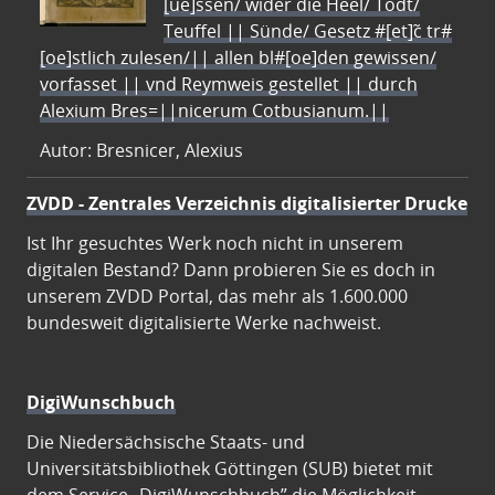
[ue]ssen/ wider die Heel/ Todt/
Teuffel || Sünde/ Gesetz #[et]c̃ tr#
[oe]stlich zulesen/|| allen bl#[oe]den gewissen/
vorfasset || vnd Reymweis gestellet || durch
Alexium Bres=||nicerum Cotbusianum.||
Autor: Bresnicer, Alexius
ZVDD - Zentrales Verzeichnis digitalisierter Drucke
Ist Ihr gesuchtes Werk noch nicht in unserem
digitalen Bestand? Dann probieren Sie es doch in
unserem ZVDD Portal, das mehr als 1.600.000
bundesweit digitalisierte Werke nachweist.
DigiWunschbuch
Die Niedersächsische Staats- und
Universitätsbibliothek Göttingen (SUB) bietet mit