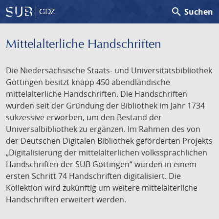
search
Suchen
GDZ
Mittelalterliche Handschriften
Die Niedersächsische Staats- und Universitätsbibliothek
Göttingen besitzt knapp 450 abendländische
mittelalterliche Handschriften. Die Handschriften
wurden seit der Gründung der Bibliothek im Jahr 1734
sukzessive erworben, um den Bestand der
Universalbibliothek zu ergänzen. Im Rahmen des von
der Deutschen Digitalen Bibliothek geförderten Projekts
„Digitalisierung der mittelalterlichen volkssprachlichen
Handschriften der SUB Göttingen“ wurden in einem
ersten Schritt 74 Handschriften digitalisiert. Die
Kollektion wird zukünftig um weitere mittelalterliche
Handschriften erweitert werden.