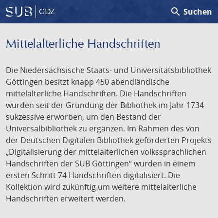
search
Suchen
GDZ
Mittelalterliche Handschriften
Die Niedersächsische Staats- und Universitätsbibliothek
Göttingen besitzt knapp 450 abendländische
mittelalterliche Handschriften. Die Handschriften
wurden seit der Gründung der Bibliothek im Jahr 1734
sukzessive erworben, um den Bestand der
Universalbibliothek zu ergänzen. Im Rahmen des von
der Deutschen Digitalen Bibliothek geförderten Projekts
„Digitalisierung der mittelalterlichen volkssprachlichen
Handschriften der SUB Göttingen“ wurden in einem
ersten Schritt 74 Handschriften digitalisiert. Die
Kollektion wird zukünftig um weitere mittelalterliche
Handschriften erweitert werden.