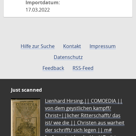
Importdatum:
17.03.2022
Hilfe zur Suche
Kontakt
Impressum
Datenschutz
Feedback
RSS-Feed
Just scanned
Lienhard Hirsing.|| COMOEDIA ||
von dem geystlichen kampff/
Christ=||licher Ritterschafft/ das
ist/ wie die || Christen aus warheit
der schrifft/ sich legen || m#