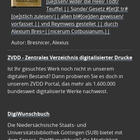
[ue]ssen/ wider die Heel/ Todt/
Teuffel || Sünde/ Gesetz #[et]c̃ tr#
[oe]stlich zulesen/|| allen bl#[oe]den gewissen/
vorfasset || vnd Reymweis gestellet || durch
Alexium Bres=||nicerum Cotbusianum.||
Autor: Bresnicer, Alexius
ZVDD - Zentrales Verzeichnis digitalisierter Drucke
Ist Ihr gesuchtes Werk noch nicht in unserem
digitalen Bestand? Dann probieren Sie es doch in
unserem ZVDD Portal, das mehr als 1.600.000
bundesweit digitalisierte Werke nachweist.
DigiWunschbuch
Die Niedersächsische Staats- und
Universitätsbibliothek Göttingen (SUB) bietet mit